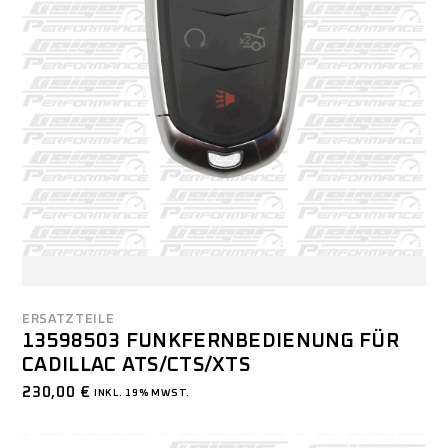
ERSATZTEILE
13598503 FUNKFERNBEDIENUNG FÜR
CADILLAC ATS/CTS/XTS
230,00
€
INKL. 19% MWST.