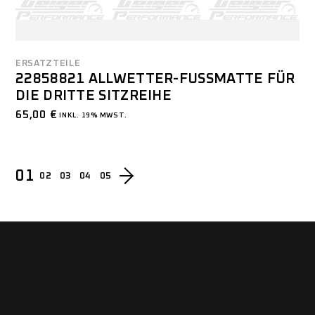
ERSATZTEILE
22858821 ALLWETTER-FUSSMATTE FÜR D
IE DRITTE SITZREIHE
65,00
€
INKL. 19% MWST.
01
02
03
04
05