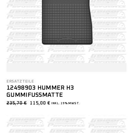
ERSATZTEILE
12498903 HUMMER H3
GUMMIFUSSMATTE
235,70
€
115,00
€
INKL. 19% MWST.