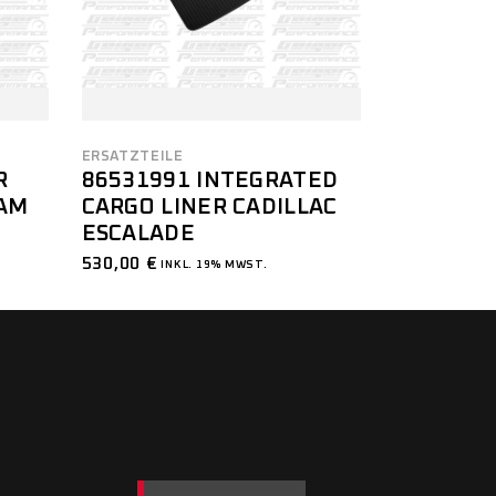
ERSATZTEILE
R
86531991 INTEGRATED
RAM
CARGO LINER CADILLAC
ESCALADE
530,00
€
INKL. 19% MWST.