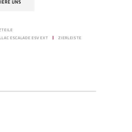
IERE UNS
ZTEILE
LLAC ESCALADE ESV EXT
ZIERLEISTE