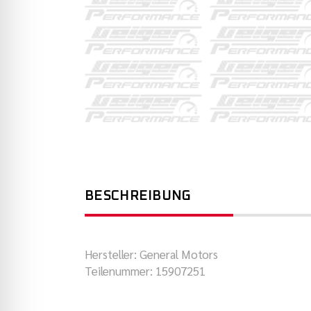
BESCHREIBUNG
Hersteller: General Motors
Teilenummer: 15907251