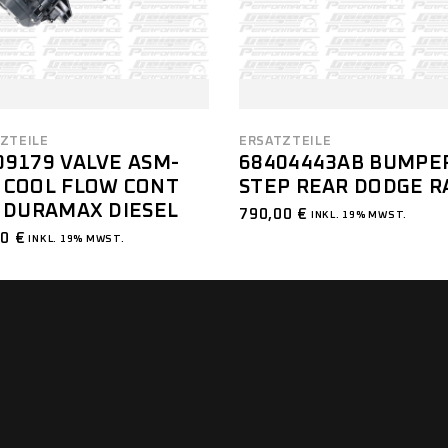
ZTEILE
ERSATZTEILE
09179 VALVE ASM-
68404443AB BUMPE
 COOL FLOW CONT
STEP REAR DODGE 
L DURAMAX DIESEL
790,00
€
INKL. 19% MWST.
00
€
INKL. 19% MWST.