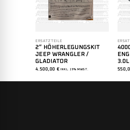
ERSATZTEILE
ERSAT
2“ HÖHERLEGUNGSKIT
400
JEEP WRANGLER /
ENG
GLADIATOR
3.0
4.500,00
€
550,
INKL. 19% MWST.