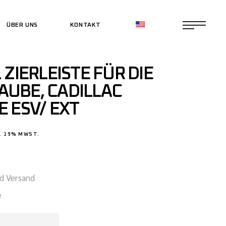
ÜBER UNS
KONTAKT
CE SHOP
 ZIERLEISTE FÜR DIE
CE SHOP
UBE, CADILLAC
 ESV/ EXT
. 19% MWST.
nd Versand
e