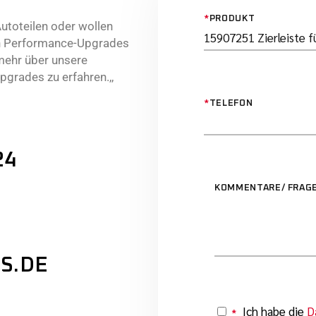
*
PRODUKT
utoteilen oder wollen
ven Performance-Upgrades
mehr über unsere
grades zu erfahren.,,
*
TELEFON
24
KOMMENTARE/ FRAG
S.DE
Ich habe die
D
*
Y