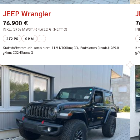
JEEP Wrangler
J
76.900 €
7
INKL. 19% MWST.
64.622 € (NETTO)
IN
272 PS
0 KM
-
Kraftstoffverbrauch kombiniert: 11.9 l/100km; CO₂-Emissionen (komb.): 269.0
Kr
g/km; CO2-Klasse: G
g/