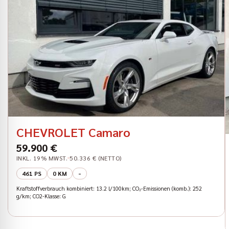
CHEVROLET Camaro
59.900 €
INKL. 19% MWST.
50.336 € (NETTO)
461 PS
0 KM
-
Kraftstoffverbrauch kombiniert: 13.2 l/100km; CO₂-Emissionen (komb.): 252
g/km; CO2-Klasse: G