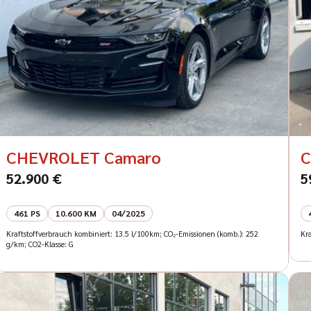
CHEVROLET Camaro
C
52.900 €
5
461 PS
10.600 KM
04/2025
Kraftstoffverbrauch kombiniert: 13.5 l/100km; CO₂-Emissionen (komb.): 252
Kra
g/km; CO2-Klasse: G