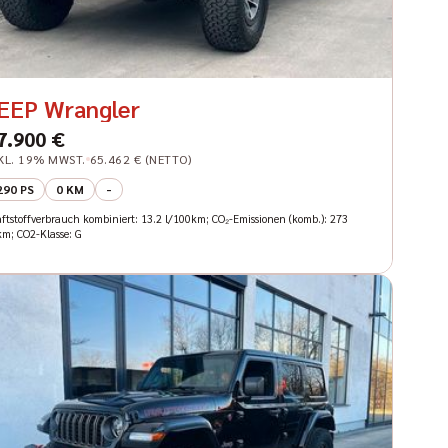
EEP Wrangler
7.900 €
KL. 19% MWST.
65.462 € (NETTO)
290 PS
0 KM
-
aftstoffverbrauch kombiniert: 13.2 l/100km; CO₂-Emissionen (komb.): 273
km; CO2-Klasse: G