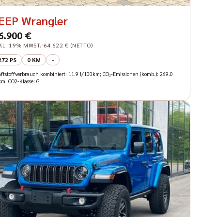
EEP Wrangler
6.900 €
KL. 19% MWST.
64.622 € (NETTO)
272 PS
0 KM
-
aftstoffverbrauch kombiniert: 11.9 l/100km; CO₂-Emissionen (komb.): 269.0
km; CO2-Klasse: G