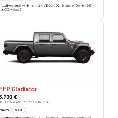
aftstoffverbrauch kombiniert: 11.4 l/100km; CO₂-Emissionen (komb.): 265
km; CO2-Klasse: G
EEP Gladiator
6.700 €
KL. 19% MWST.
64.454 € (NETTO)
284 PS
0 KM
-
aftstoffverbrauch kombiniert: 11.4 l/100km; CO₂-Emissionen (komb.): 265