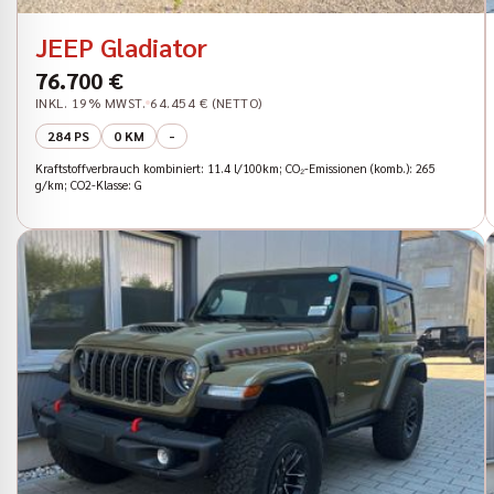
JEEP Gladiator
76.700 €
INKL. 19% MWST.
64.454 € (NETTO)
284 PS
0 KM
-
Kraftstoffverbrauch kombiniert: 11.4 l/100km; CO₂-Emissionen (komb.): 265
g/km; CO2-Klasse: G