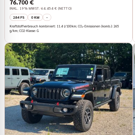
76.700 €
INKL. 19% MWST.
64.454 € (NETTO)
284 PS
0 KM
-
Kraftstoffverbrauch kombiniert: 11.4 l/100km; CO₂-Emissionen (komb.): 265
g/km; CO2-Klasse: G