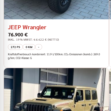
JEEP Wrangler
76.900 €
INKL. 19% MWST.
64.622 € (NETTO)
272 PS
0 KM
-
Kraftstoffverbrauch kombiniert: 11.9 l/100km; CO₂-Emissionen (komb.): 269.0
g/km; CO2-Klasse: G