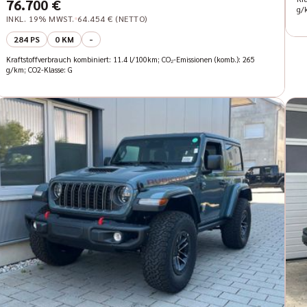
76.700 €
g/
INKL. 19% MWST.
64.454 € (NETTO)
284 PS
0 KM
-
Kraftstoffverbrauch kombiniert: 11.4 l/100km; CO₂-Emissionen (komb.): 265
g/km; CO2-Klasse: G