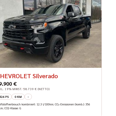
HEVROLET Silverado
9.900 €
KL. 19% MWST.
58.739 € (NETTO)
426 PS
0 KM
-
aftstoffverbrauch kombiniert: 12.3 l/100km; CO₂-Emissionen (komb.): 356
km; CO2-Klasse: G