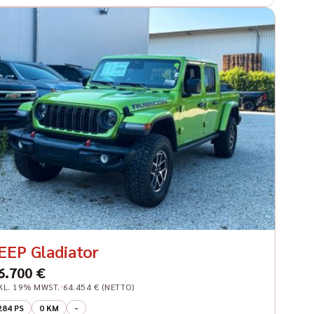
EEP Gladiator
6.700 €
KL. 19% MWST.
64.454 € (NETTO)
284 PS
0 KM
-