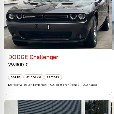
DODGE Challenger
29.900 €
309 PS
42.000 KM
12/2022
Kraftstoffverbrauch kombiniert: -; CO₂-Emissionen (komb.): -; CO2-Klasse: -