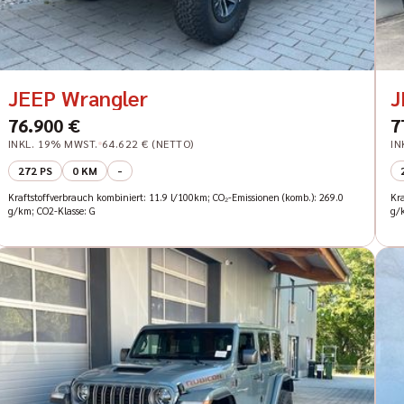
JEEP Wrangler
J
76.900 €
7
INKL. 19% MWST.
64.622 € (NETTO)
IN
272 PS
0 KM
-
Kraftstoffverbrauch kombiniert: 11.9 l/100km; CO₂-Emissionen (komb.): 269.0
Kr
g/km; CO2-Klasse: G
g/