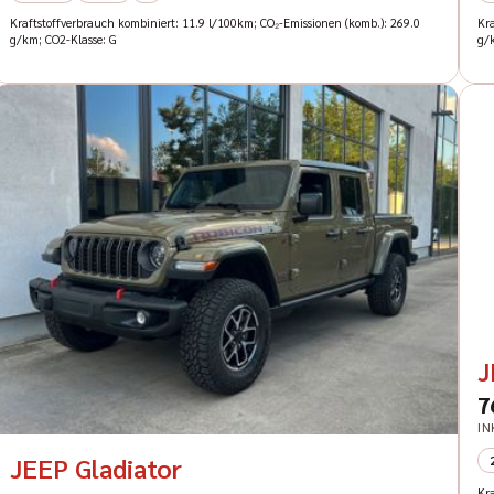
Kraftstoffverbrauch kombiniert: 11.9 l/100km; CO₂-Emissionen (komb.): 269.0
Kr
g/km; CO2-Klasse: G
g/
J
7
IN
JEEP Gladiator
Kr