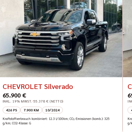
CHEVROLET Silverado
C
65.900 €
6
INKL. 19% MWST.
55.378 € (NETTO)
IN
426 PS
7.900 KM
10/2024
Kraftstoffverbrauch kombiniert: 12.3 l/100km; CO₂-Emissionen (komb.): 325
Kr
g/km; CO2-Klasse: G
g/