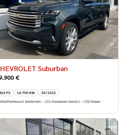
HEVROLET Suburban
9.900 €
426 PS
16.700 KM
03/2022
ftstoffverbrauch kombiniert: -; CO₂-Emissionen (komb.): -; CO2-Klasse: -