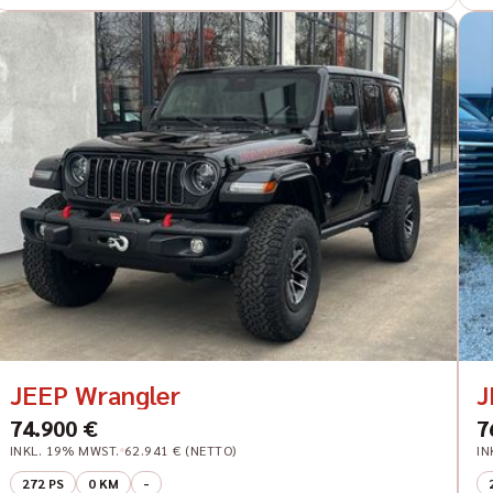
JEEP Wrangler
J
74.900 €
7
INKL. 19% MWST.
62.941 € (NETTO)
IN
272 PS
0 KM
-