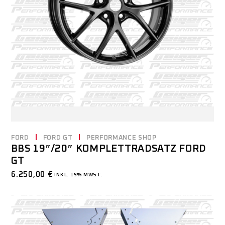
FORD
FORD GT
PERFORMANCE SHOP
BBS 19″/20″ KOMPLETTRADSATZ FORD
GT
6.250,00
€
INKL. 19% MWST.