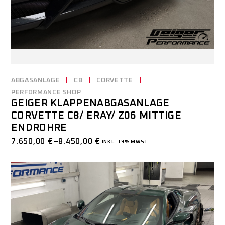
ABGASANLAGE
C8
CORVETTE
PERFORMANCE SHOP
GEIGER KLAPPENABGASANLAGE
CORVETTE C8/ ERAY/ Z06 MITTIGE
ENDROHRE
7.650,00
€
–
8.450,00
€
INKL. 19% MWST.