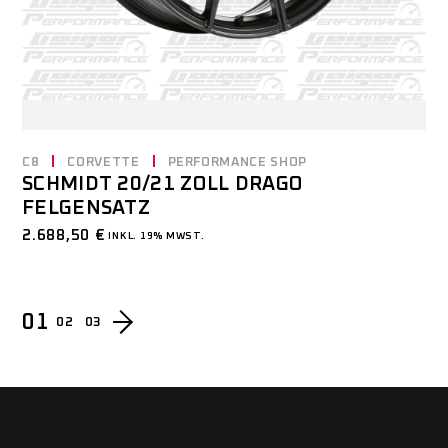
C8
CORVETTE
PERFORMANCE SHOP
SCHMIDT 20/21 ZOLL DRAGO
FELGENSATZ
2.688,50
€
INKL. 19% MWST.
01
02
03