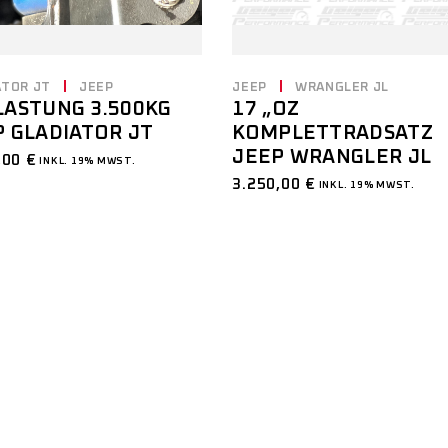
ATOR JT
JEEP
JEEP
WRANGLER JL
LASTUNG 3.500KG
17 „OZ
P GLADIATOR JT
KOMPLETTRADSATZ
JEEP WRANGLER JL
,00
€
INKL. 19% MWST.
3.250,00
€
INKL. 19% MWST.