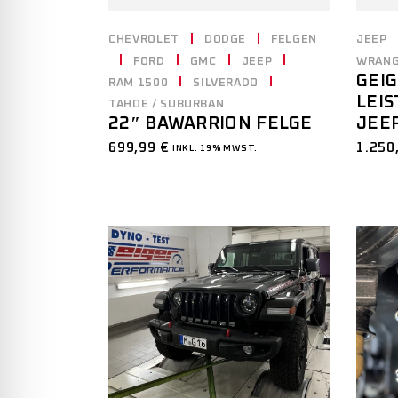
CHEVROLET
DODGE
FELGEN
JEEP
FORD
GMC
JEEP
WRANG
GEI
RAM 1500
SILVERADO
LEI
TAHOE / SUBURBAN
JEE
22″ BAWARRION FELGE
1.250
699,99
€
INKL. 19% MWST.