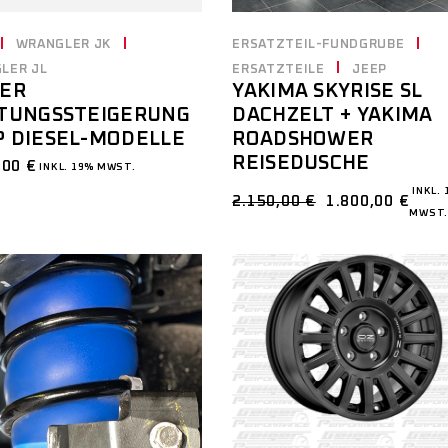
WRANGLER JK
ERSATZTEIL-FUNDGRUBE
LER JL
ERSATZTEILE
JEEP
GER
YAKIMA SKYRISE SL
STUNGSSTEIGERUNG
DACHZELT + YAKIMA
P DIESEL-MODELLE
ROADSHOWER
REISEDUSCHE
,00
€
INKL. 19% MWST.
INKL. 
2.150,00
€
1.800,00
€
MWST