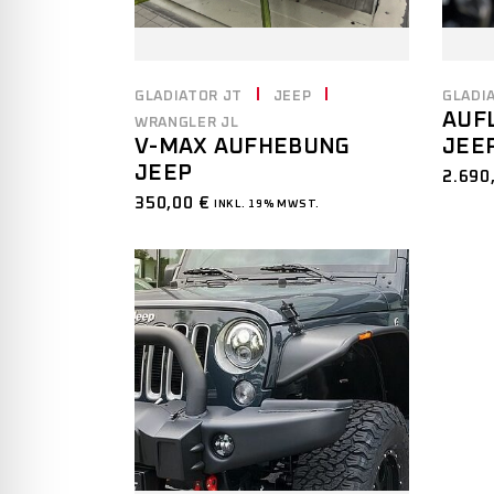
GLADIATOR JT
JEEP
GLADI
AUF
WRANGLER JL
JEE
V-MAX AUFHEBUNG
JEEP
2.690
350,00
€
INKL. 19% MWST.