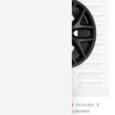
CADILLAC
CHEVROLET
DODGE
ESCALADE
RAM 1500
SILVERADO
TAHOE / SUBURBAN