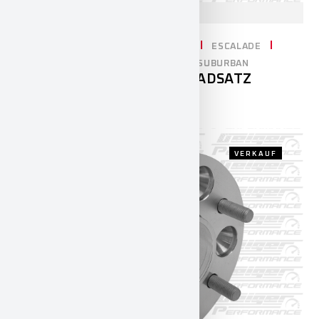
CADILLAC
CHEVROLET
DODGE
ESCALADE
RAM 1500
SILVERADO
TAHOE / SUBURBAN
20″ GHOST 6 KOMPLETTRADSATZ
3.990,00
€
INKL. 19% MWST.
VERKAUF