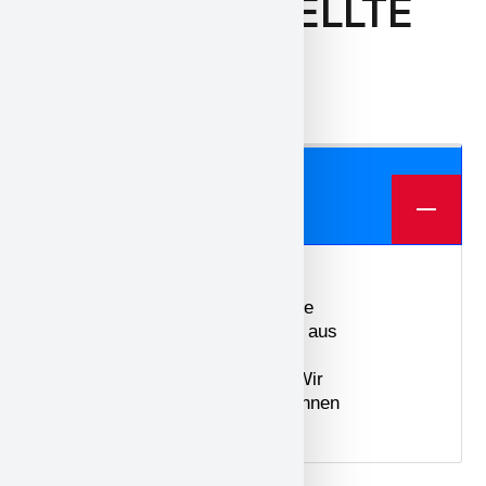
HÄUFIG GESTELLTE
FRAGEN
We offer three different plans.
BESTELLUNG
Um eine Bestellung in unserem
Onlineshop aufzugeben, wählen Sie
einfach die gewünschten Produkte aus
und kontaktieren Sie uns über das
Kontaktformular oder per E-Mail. Wir
werden uns schnellstmöglich mit Ihnen
in Verbindung setzen.