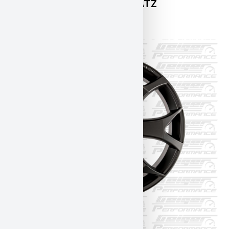
20″ BBS KOMPLETTRADSATZ
4.100,00
€
INKL. 19% MWST.