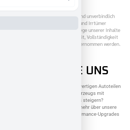
Hinweis: Alle angegebenen Preise sind unverbindlich
und freibleibend. Preisänderungen und Irrtümer
vorbehalten. Trotz sorgfältiger Pflege unserer Inhalte
kann keine Gewähr für die Richtigkeit, Vollständigkeit
und Aktualität der Preisangaben übernommen werden.
KONTAKTIERE UNS
Sie sind auf der Suche nach hochwertigen Autoteilen
oder wollen die Leistung Ihres Fahrzeugs mit
exklusiven Performance-Upgrades steigern?
Kontaktieren Sie GeigerCars, um mehr über unsere
hochwertigen Autoteile und Performance-Upgrades
zu erfahren.,,