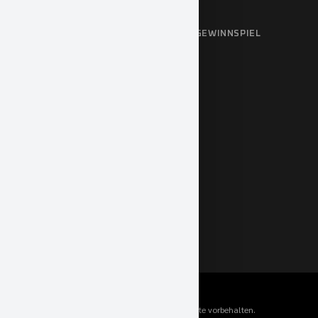
BARRIEREFREIHEITSERKLÄRUNG
TEILNAHMEBEDINGUNGEN & AGB: GEWINNSPIEL
Sprachen
© 2024 Geigercars GmbH, Alle Rechte vorbehalten.