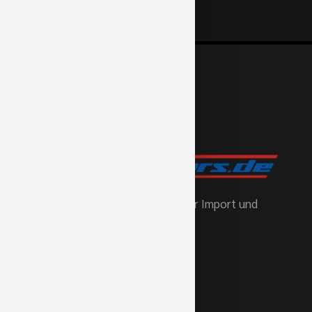
Europas Nummer Eins für US-Car Import und
Tuning.
Telefon
(+49) 0 89 / 427 164 – 0
Unsere Adresse