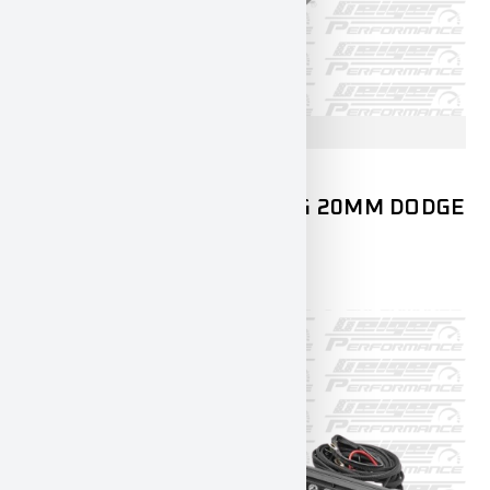
CHALLENGER
CHARGER
DODGE
SCC SPURVERBREITERUNG 20MM DODGE
CHALLENGER
250,00
€
195,00
€
INKL. 19% MWST.