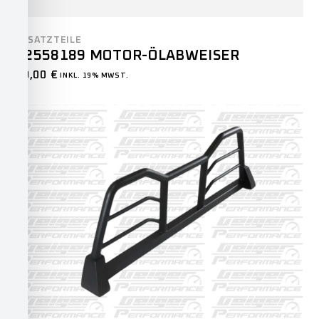
ERSATZTEILE
12558189 MOTOR-ÖLABWEISER
70,00
€
INKL. 19% MWST.