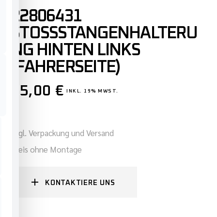
22806431
STOSSSTANGENHALTERUN
G HINTEN LINKS (
FAHRERSEITE)
45,00
€
INKL. 19% MWST.
zzgl. Verpackung und Versand
Preis ohne Montage
KONTAKTIERE UNS