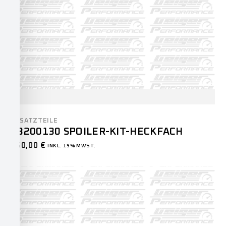
ERSATZTEILE
23200130 SPOILER-KIT-HECKFACH
250,00
€
INKL. 19% MWST.