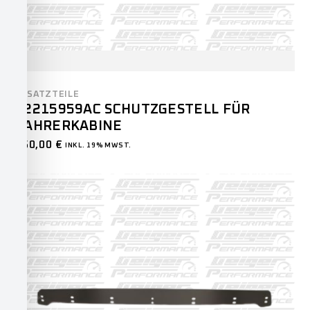
ERSATZTEILE
82215959AC SCHUTZGESTELL FÜR
FAHRERKABINE
550,00
€
INKL. 19% MWST.