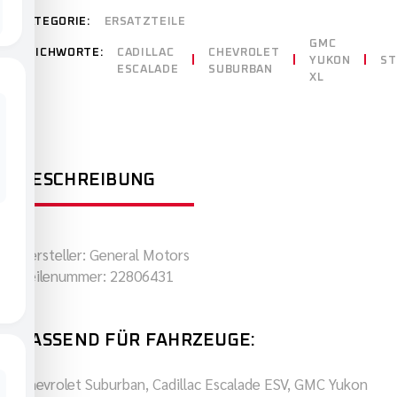
KATEGORIE:
ERSATZTEILE
GMC
STICHWORTE:
CADILLAC
CHEVROLET
YUKON
ST
ESCALADE
SUBURBAN
XL
BESCHREIBUNG
Hersteller: General Motors
Teilenummer: 22806431
PASSEND FÜR FAHRZEUGE:
Chevrolet Suburban, Cadillac Escalade ESV, GMC Yukon