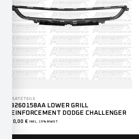
ERSATZTEILE
68260158AA LOWER GRILL
REINFORCEMENT DODGE CHALLENGER
210,00
€
INKL. 19% MWST.