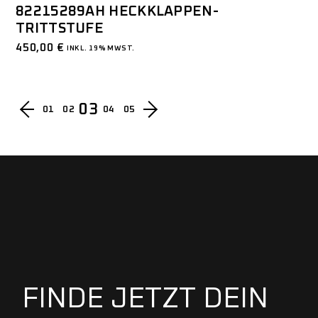
82215289AH HECKKLAPPEN-
TRITTSTUFE
450,00
€
INKL. 19% MWST.
03
01
02
04
05
FINDE JETZT DEIN