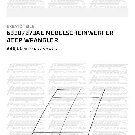
ERSATZTEILE
68307273AE NEBELSCHEINWERFER
JEEP WRANGLER
230,00
€
INKL. 19% MWST.