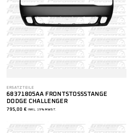
ERSATZTEILE
68371805AA FRONTSTOSSSTANGE D
ODGE CHALLENGER
795,00
€
INKL. 19% MWST.