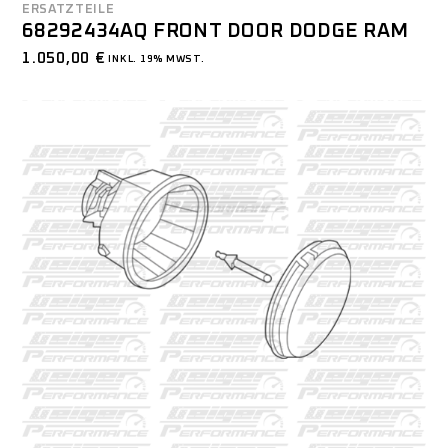
ERSATZTEILE
68292434AQ FRONT DOOR DODGE RAM
1.050,00
€
INKL. 19% MWST.