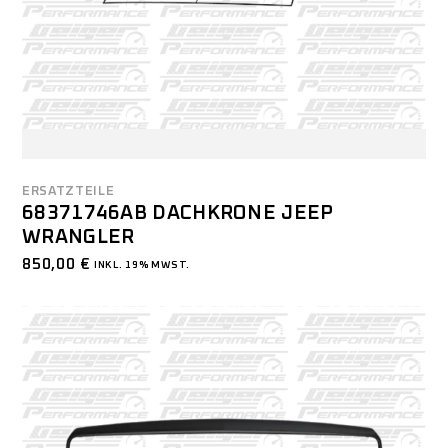
ERSATZTEILE
68371746AB DACHKRONE JEEP
WRANGLER
850,00
€
INKL. 19% MWST.