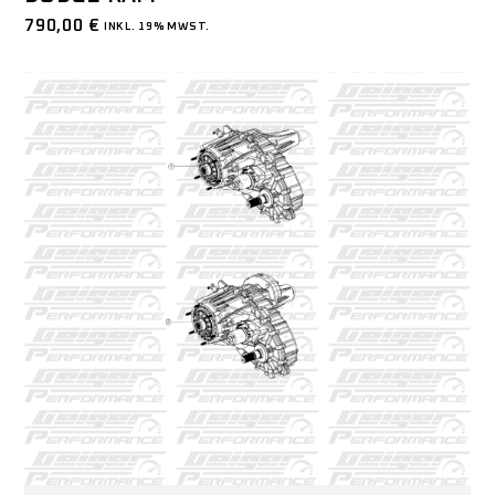
790,00
€
INKL. 19% MWST.