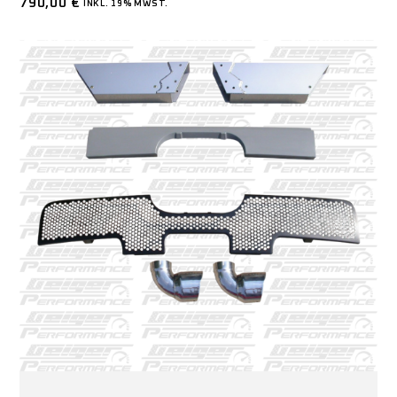
790,00
€
INKL. 19% MWST.