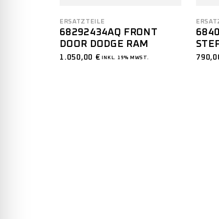
ERSATZTEILE
ERSAT
68292434AQ FRONT
684
DOOR DODGE RAM
STE
1.050,00
€
790,
INKL. 19% MWST.