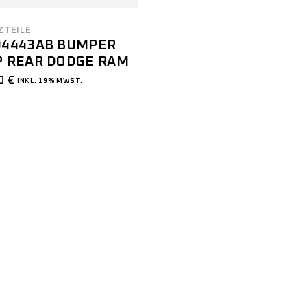
ZTEILE
04443AB BUMPER
P REAR DODGE RAM
00
€
INKL. 19% MWST.