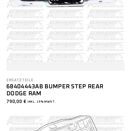
ERSATZTEILE
68404443AB BUMPER STEP REAR
DODGE RAM
790,00
€
INKL. 19% MWST.