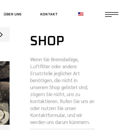
ÜBER UNS
KONTAKT
CE SHOP
SHOP
CE SHOP
Wenn Sie Bremsbeläge,
Luftfilter oder andere
Ersatzteile jeglicher Art
benötigen, die nicht in
unserem Shop gelistet sind,
zögern Sie nicht, uns zu
kontaktieren. Rufen Sie uns an
oder nutzen Sie unser
Kontaktformular, und wir
werden uns darum kümmern.