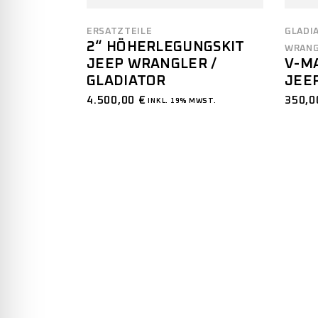
GLADI
ERSATZTEILE
2“ HÖHERLEGUNGSKIT
WRANG
JEEP WRANGLER /
V-M
GLADIATOR
JEE
4.500,00
€
350,
INKL. 19% MWST.