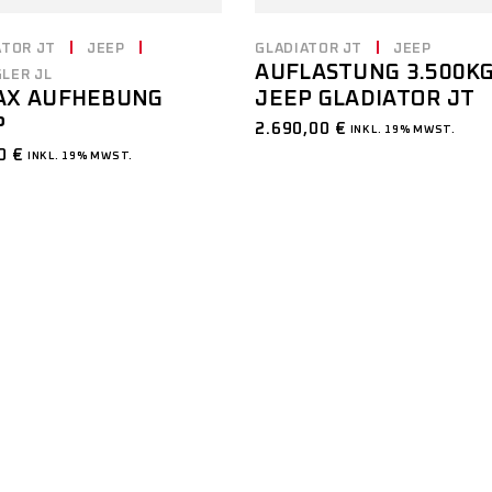
ATOR JT
JEEP
GLADIATOR JT
JEEP
AUFLASTUNG 3.500K
LER JL
JEEP GLADIATOR JT
AX AUFHEBUNG
P
2.690,00
€
INKL. 19% MWST.
00
€
INKL. 19% MWST.