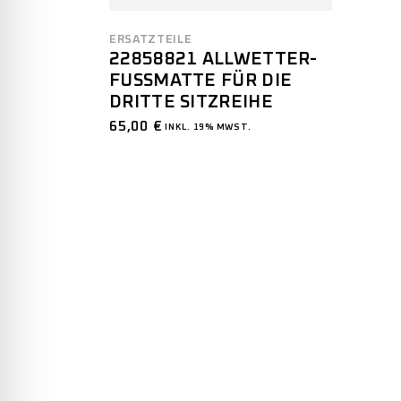
ERSATZTEILE
22858821 ALLWETTER-
FUSSMATTE FÜR DIE D
RITTE SITZREIHE
65,00
€
INKL. 19% MWST.