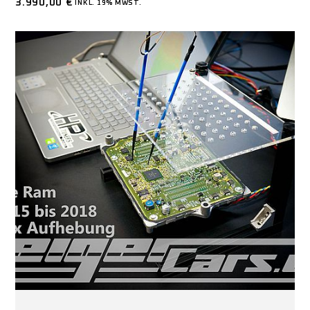
3.990,00
€
INKL. 19% MWST.