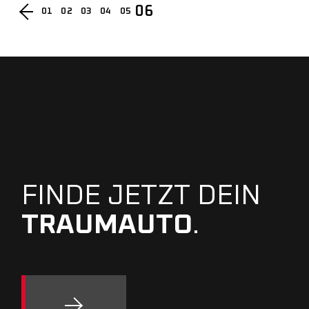
06
01
02
03
04
05
FINDE JETZT DEIN
TRAUMAUTO
.