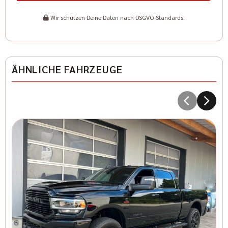
Wir schützen Deine Daten nach DSGVO-Standards.
ÄHNLICHE FAHRZEUGE
D
T
8
I
Kr
41