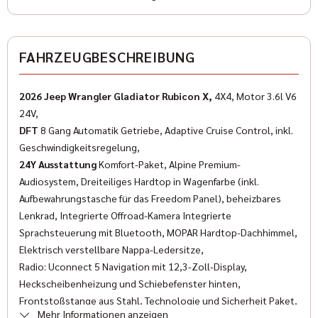
Farbe (Hersteller)
41 Willys Green
✓
ESP
FAHRZEUGBESCHREIBUNG
✓
Wegfahrsperre
AUSSTATTUNG
✓
Isofix
2026 Jeep Wrangler Gladiator Rubicon X,
4X4, Motor 3.6l V6
Anzahl der Türen
24V,
✓
Multifunktionslenkrad
4/5
DFT
8 Gang Automatik Getriebe, Adaptive Cruise Control, inkl.
✓
Geschwindigkeitsregelung,
LED-Scheinwerfer
Anzahl Sitzplätze
24Y Ausstattung
Komfort-Paket, Alpine Premium-
5
✓
Servolenkung
Audiosystem, Dreiteiliges Hardtop in Wagenfarbe (inkl.
Aufbewahrungstasche für das Freedom Panel), beheizbares
✓
Traktionskontrolle
Innenfarbe
Lenkrad, Integrierte Offroad-Kamera Integrierte
Schwarz
Sprachsteuerung mit Bluetooth, MOPAR Hardtop-Dachhimmel,
✓
Lederlenkrad
Elektrisch verstellbare Nappa-Ledersitze,
Innenausstattung
✓
Radio: Uconnect 5 Navigation mit 12,3-Zoll-Display,
Reifendruckkontrolle
Leder
Heckscheibenheizung und Schiebefenster hinten,
✓
Getönte Scheiben
Frontstoßstange aus Stahl, Technologie und Sicherheit Paket,
Klimatisierung
Mehr Informationen anzeigen
Automatische Fernlichtsteuerung, Totwinkel- und