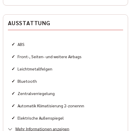
Antriebsart
Allradantrieb
AUSSTATTUNG
Zylinder
6
✓
ABS
Karosserieform
Geländewagen
✓
Front-, Seiten- und weitere Airbags
✓
Leichtmetallfelgen
HISTORIE
✓
Bluetooth
Zustand
✓
Zentralverriegelung
Neu
✓
Automatik Klimatisierung 2-zonennn
Farbe
✓
Elektrische Außenspiegel
Grün
Mehr Informationen anzeigen
✓
Elektrische Fensterheber