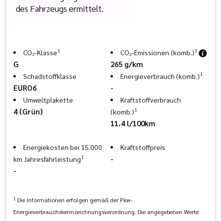
www.indianmuenchen.com
des Fahrzeugs ermittelt.
www.geigercars.de
Irrtum, Änderungen und Zwischenverkauf vorbehalten
1
1
CO₂-Klasse
CO₂-Emissionen (komb.)
G
265 g/km
1
Schadstoffklasse
Energieverbrauch (komb.)
EURO6
-
Umweltplakette
Kraftstoffverbrauch
1
4 (Grün)
(komb.)
11.4 l/100km
Energiekosten bei 15.000
Kraftstoffpreis
1
-
km Jahresfahrleistung
-
1
Die Informationen erfolgen gemäß der Pkw-
Energieverbrauchskennzeichnungsverordnung. Die angegebenen Werte