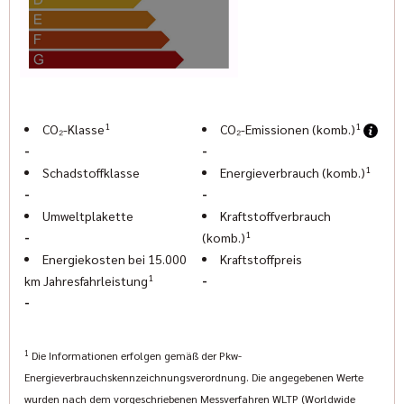
•
www.indianmuenchen.com
www.geigercars.de
1
1
CO₂-Klasse
CO₂-Emissionen (komb.)
-
-
1
Schadstoffklasse
Energieverbrauch (komb.)
-
-
Umweltplakette
Kraftstoffverbrauch
1
-
(komb.)
Energiekosten bei 15.000
Kraftstoffpreis
1
-
km Jahresfahrleistung
-
1
Die Informationen erfolgen gemäß der Pkw-
Energieverbrauchskennzeichnungsverordnung. Die angegebenen Werte
wurden nach dem vorgeschriebenen Messverfahren WLTP (Worldwide