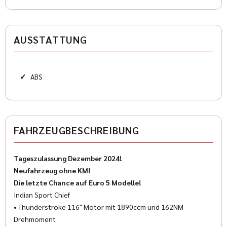
Karosserieform
Chopperandcruiser
AUSSTATTUNG
HISTORIE
✓
ABS
Kilometerstand
1 km
Erstzulassung
FAHRZEUGBESCHREIBUNG
2024-12
Tageszulassung Dezember 2024!
Zustand
Neufahrzeug ohne KM!
Gebraucht
Die letzte Chance auf Euro 5 Modelle!
Farbe
Indian Sport Chief
Rot
• Thunderstroke 116" Motor mit 1890ccm und 162NM
Drehmoment