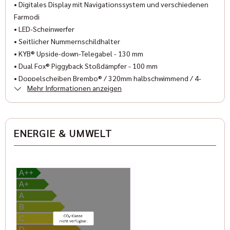
Farbe (Hersteller)
• Digitales Display mit Navigationssystem und verschiedenen
Sunset Red Smoke
Farmodi
• LED-Scheinwerfer
• Seitlicher Nummernschildhalter
AUSSTATTUNG
• KYB® Upside-down-Telegabel - 130 mm
• Dual Fox® Piggyback Stoßdämpfer - 100 mm
• Doppelscheiben Brembo® / 320mm halbschwimmend / 4-
Mehr Informationen anzeigen
Kolben-Bremssättel
zzgl. Aufbau- und Überführungskosten 490.-€
Besuchen Sie uns auch im Internet unter www.geigercars.de
Irrtum, Änderungen und Zwischenverkauf vorbehalten
ENERGIE & UMWELT
Wir freuen uns auf Ihre Kontaktaufnahme.
Pascal Halbroth: (089) 427164-19
pascal@geigercars.de
Elisabeth Ostermann: (089) 427 164 -18
elisabeth@geigercars.de
• Indian Motorcycle München
Zamdorferstr. 6-8
81677 München