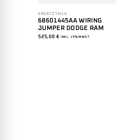
ERSATZTEILE
68601445AA WIRING
JUMPER DODGE RAM
525,00
€
INKL. 19% MWST.