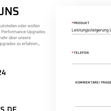
UNS
*
PRODUKT
utoteilen oder wollen
ven Performance-Upgrades
mehr über unsere
grades zu erfahren.,,
*
TELEFON
24
KOMMENTARE/ FRAG
S.DE