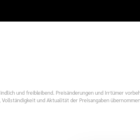
indlich und freibleibend. Preisänderungen und Irrtümer vorbeh
t, Vollständigkeit und Aktualität der Preisangaben übernomme