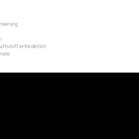
imierung
m
ftstoff erforderlich
onate