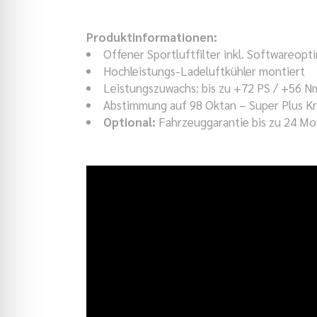
Produktinformationen:
Offener Sportluftfilter inkl. Softwareopt
Hochleistungs-Ladeluftkühler montiert
Leistungszuwachs: bis zu +72 PS / +56 N
Abstimmung auf 98 Oktan – Super Plus Kra
Optional:
Fahrzeuggarantie bis zu 24 M