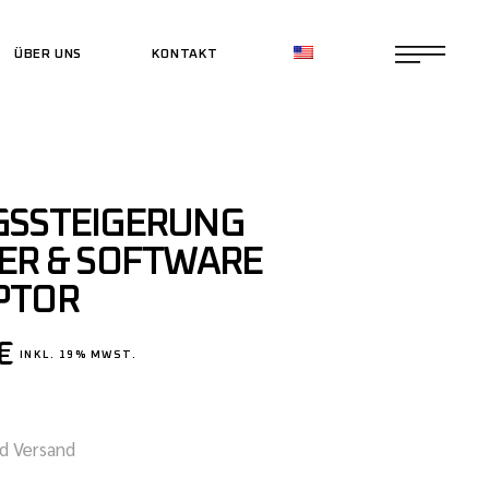
ÜBER UNS
KONTAKT
CE SHOP
CE SHOP
GSSTEIGERUNG
TER & SOFTWARE
PTOR
€
INKL. 19% MWST.
nd Versand