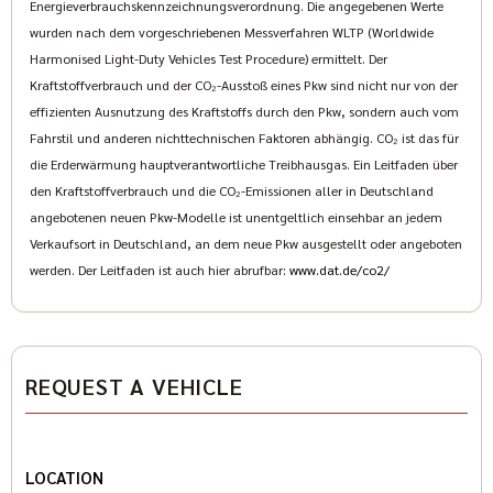
Energieverbrauchskennzeichnungsverordnung. Die angegebenen Werte
www.geigercars.de.
wurden nach dem vorgeschriebenen Messverfahren WLTP (Worldwide
We are looking forward to your contact.
Harmonised Light-Duty Vehicles Test Procedure) ermittelt. Der
Sven Hoesser: (089) 427164-33
Kraftstoffverbrauch und der CO₂-Ausstoß eines Pkw sind nicht nur von der
Pascal Halbroth: (089) 427164-19
effizienten Ausnutzung des Kraftstoffs durch den Pkw, sondern auch vom
Karl Geiger: (089) 427164-13
Fahrstil und anderen nichttechnischen Faktoren abhängig. CO₂ ist das für
Elisabeth Ostermann: (089) 427 164 -18
die Erderwärmung hauptverantwortliche Treibhausgas. Ein Leitfaden über
www.indianmuenchen.com
den Kraftstoffverbrauch und die CO₂-Emissionen aller in Deutschland
www.geigercars.de
angebotenen neuen Pkw-Modelle ist unentgeltlich einsehbar an jedem
Errors, changes and prior sale reserved
Verkaufsort in Deutschland, an dem neue Pkw ausgestellt oder angeboten
werden. Der Leitfaden ist auch hier abrufbar:
www.dat.de/co2/
REQUEST A VEHICLE
LOCATION