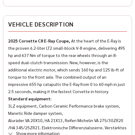
Color (Manufacturer)
black
✓
ESP
VEHICLE DESCRIPTION
✓
Hands-free system
FURNISHING
✓
Wegfahrsperre
2025 Corvette C8 E-Ray Coupe,
At the heart of the E-Ray is
Number of doors
the proven 6.2-liter LT2 small-block V-8 engine, delivering 495
✓
Multifunctional steering wheel
2/3
hp and 637 Nm of torque to the rear wheels through an 8-
✓
speed dual-clutch transmission. New, however, is the
LED-Scheinwerfer
Number of seats
additional electric motor, which sends 160 hp and 125 lb-ft of
2
✓
Power steering
torque to the front axle. The combined output of an
impressive 655 hp catapults the E-Ray from 0 to 60 mph in just
✓
Sports seats
Interior color
2.5 seconds, making it the fastest Corvette in history.
Black
Standard equipment:
✓
Traction control
3LZ equipment, Carbon Ceramic Performance brake system,
Innenausstattung
✓
Manetic Ride damper system,
Leather steering wheel
leather
Aluräder VA 20X10, HA 21X13, Reifen Michelin VA 275/30ZR20
✓
Tire pressure control
/HA 345/25ZR21, Elektronische Differenzialsperre, Verstärktes
Klimatisierung
Show more information
Kühlsystem, Performance Sportauspuffanlage, Launch Control