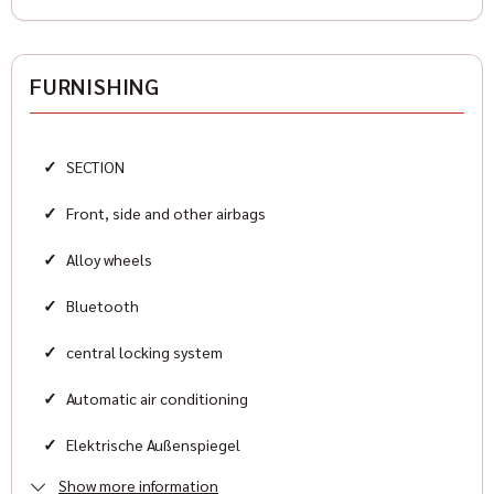
Antriebsart
all wheel drive
FURNISHING
Zylinder
8
✓
SECTION
Karosserieform
Sports car
✓
Front, side and other airbags
✓
Alloy wheels
HISTORIE
✓
Bluetooth
Condition
✓
central locking system
New
✓
Automatic air conditioning
Color
✓
Elektrische Außenspiegel
Black
Show more information
✓
Elektrische Fensterheber