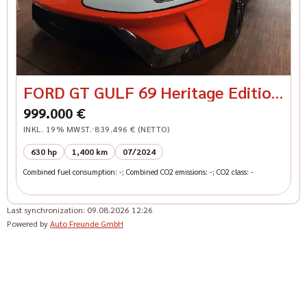
FORD GT GULF 69 Heritage Edition
carbon rims
999.000 €
INKL. 19% MWST.
839.496 € (NETTO)
630 hp
1,400 km
07/2024
Combined fuel consumption: -; Combined CO2 emissions: -; CO2 class: -
Last synchronization:
09.08.2026 12:26
Powered by
Auto Freunde GmbH