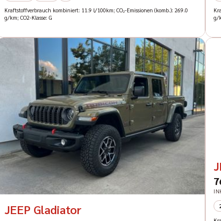
Kraftstoffverbrauch kombiniert: 11.9 l/100km; CO₂-Emissionen (komb.): 269.0
Kr
g/km; CO2-Klasse: G
g/
J
7
IN
JEEP Gladiator
Kr