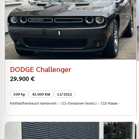
DODGE Challenger
29.900 €
309 hp
42.000 KM
12/2022
Kraftstoffverbrauch kombiniert: -; CO₂-Emissionen (komb.): -; CO2-Klasse: -