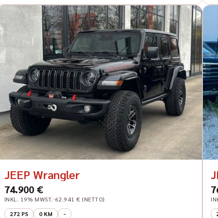
JEEP Wrangler
J
74.900 €
7
INKL. 19% MWST.
62.941 € (NETTO)
IN
272 PS
0 KM
-