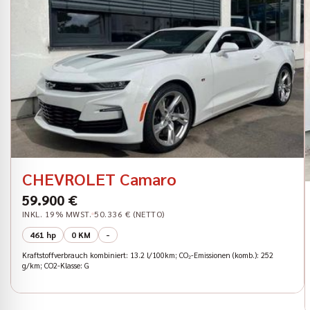
CHEVROLET Camaro
59.900 €
INKL. 19% MWST.
50.336 € (NETTO)
461 hp
0 KM
-
Kraftstoffverbrauch kombiniert: 13.2 l/100km; CO₂-Emissionen (komb.): 252
g/km; CO2-Klasse: G