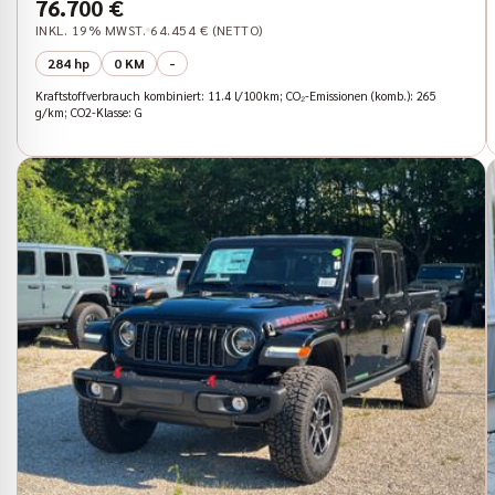
76.700 €
INKL. 19% MWST.
64.454 € (NETTO)
284 hp
0 KM
-
Kraftstoffverbrauch kombiniert: 11.4 l/100km; CO₂-Emissionen (komb.): 265
g/km; CO2-Klasse: G