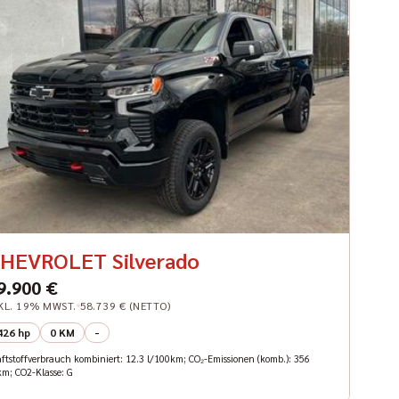
HEVROLET Silverado
9.900 €
KL. 19% MWST.
58.739 € (NETTO)
426 hp
0 KM
-
aftstoffverbrauch kombiniert: 12.3 l/100km; CO₂-Emissionen (komb.): 356
km; CO2-Klasse: G