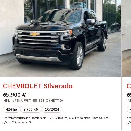
CHEVROLET Silverado
C
65.900 €
6
INKL. 19% MWST.
55.378 € (NETTO)
IN
426 hp
7.900 KM
10/2024
Kraftstoffverbrauch kombiniert: 12.3 l/100km; CO₂-Emissionen (komb.): 325
Kr
g/km; CO2-Klasse: G
g/