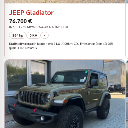
JEEP Gladiator
76.700 €
INKL. 19% MWST.
64.454 € (NETTO)
284 hp
0 KM
-
Kraftstoffverbrauch kombiniert: 11.4 l/100km; CO₂-Emissionen (komb.): 265
g/km; CO2-Klasse: G