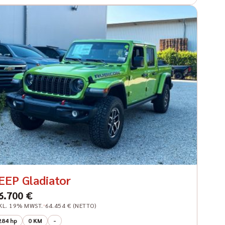
EEP Gladiator
6.700 €
KL. 19% MWST.
64.454 € (NETTO)
284 hp
0 KM
-