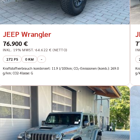
JEEP Wrangler
J
76.900 €
7
INKL. 19% MWST.
64.622 € (NETTO)
IN
272 PS
0 KM
-
Kraftstoffverbrauch kombiniert: 11.9 l/100km; CO₂-Emissionen (komb.): 269.0
Kr
g/km; CO2-Klasse: G
g/