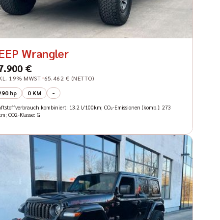
EEP Wrangler
7.900 €
KL. 19% MWST.
65.462 € (NETTO)
290 hp
0 KM
-
aftstoffverbrauch kombiniert: 13.2 l/100km; CO₂-Emissionen (komb.): 273
km; CO2-Klasse: G