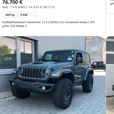
76.700 €
g/
INKL. 19% MWST.
64.454 € (NETTO)
284 hp
0 KM
-
Kraftstoffverbrauch kombiniert: 11.4 l/100km; CO₂-Emissionen (komb.): 265
g/km; CO2-Klasse: G