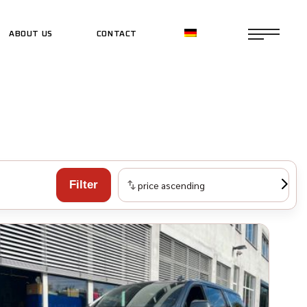
ABOUT US
CONTACT
CE SHOP
CE SHOP
Filter
price ascending