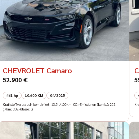
CHEVROLET Camaro
C
52.900 €
5
461 hp
10.600 KM
04/2025
Kraftstoffverbrauch kombiniert: 13.5 l/100km; CO₂-Emissionen (komb.): 252
Kra
g/km; CO2-Klasse: G