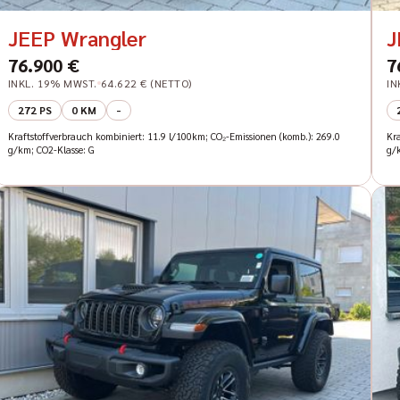
JEEP Wrangler
J
76.900 €
7
INKL. 19% MWST.
64.622 € (NETTO)
IN
272 PS
0 KM
-
Kraftstoffverbrauch kombiniert: 11.9 l/100km; CO₂-Emissionen (komb.): 269.0
Kr
g/km; CO2-Klasse: G
g/