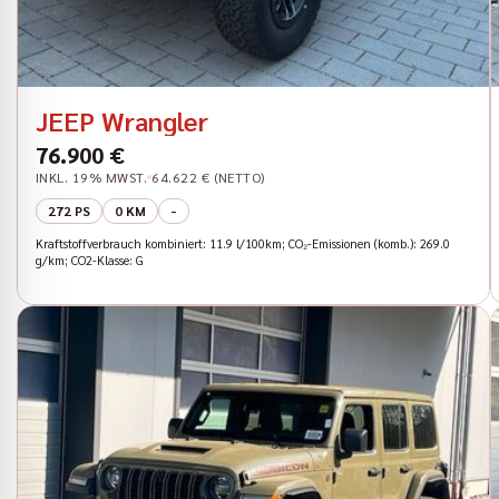
JEEP Wrangler
76.900 €
INKL. 19% MWST.
64.622 € (NETTO)
272 PS
0 KM
-
Kraftstoffverbrauch kombiniert: 11.9 l/100km; CO₂-Emissionen (komb.): 269.0
g/km; CO2-Klasse: G