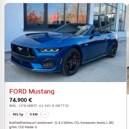
FORD Mustang
74.900 €
INKL. 19% MWST.
62.941 € (NETTO)
492 hp
0 KM
-
Kraftstoffverbrauch kombiniert: 12.4 l/100km; CO₂-Emissionen (komb.): 282
g/km; CO2-Klasse: G