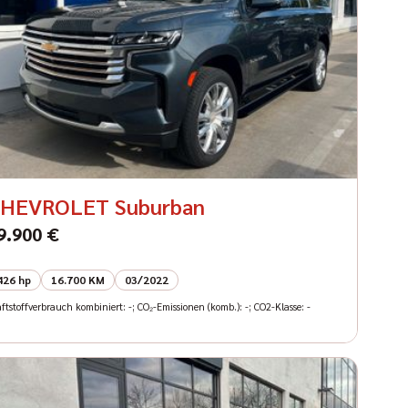
HEVROLET Suburban
9.900 €
426 hp
16.700 KM
03/2022
ftstoffverbrauch kombiniert: -; CO₂-Emissionen (komb.): -; CO2-Klasse: -