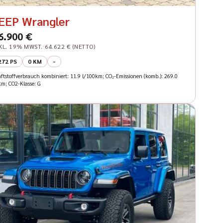
EEP Wrangler
6.900 €
KL. 19% MWST.
64.622 € (NETTO)
272 PS
0 KM
-
aftstoffverbrauch kombiniert: 11.9 l/100km; CO₂-Emissionen (komb.): 269.0
km; CO2-Klasse: G