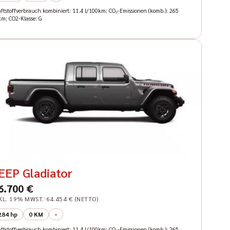
aftstoffverbrauch kombiniert: 11.4 l/100km; CO₂-Emissionen (komb.): 265
km; CO2-Klasse: G
EEP Gladiator
6.700 €
KL. 19% MWST.
64.454 € (NETTO)
284 hp
0 KM
-
aftstoffverbrauch kombiniert: 11.4 l/100km; CO₂-Emissionen (komb.): 265