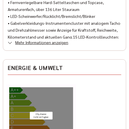
• Fernverriegelbare Hard-Satteltaschen und Topcase,
Armaturenfach, über 136 Liter Stauraum
• LED-Scheinwerfer/Rücklicht/Bremslicht/Blinker
• Gabelverkleidungs-Instrumentencluster mit analogem Tacho
und Drehzahlmesser sowie Anzeige für Kraftstoff, Reichweite,
Kilometerstand und aktuellen Gang.15 LED-Kontrollleuchten:
Mehr Informationen anzeigen
Tempomat aktiviert, Tempomat gesetzt, Leerlauf, Fernlicht,
Blinker, ABS, Motorwarnleuchte, niedriger Reifendruck,
Batterie, niedriger Kraftstoffstand, Sicherheitssystem,
niedriger Ölstand, sowie Anzeige von mph oder km/h
ENERGIE & UMWELT
• Inklusive 4 Standard-Lautsprecher à 50 Watt (2 in der
Verkleidung, 2 im Topcase), insgesamt 200 Watt.
• 7-Zoll-Display mit vorinstallierter GPS-Navigation, Apple
CarPlay®, Bluetooth®-Konnektivität, konfigurierbaren
Anzeigen, Fahrstatistiken und weiteren Funktionen.
• zzgl. Aufbau- und Überführungskosten 490.-€
Besuchen Sie uns auch im Internet unter www.geigercars.de
Irrtum, Änderungen und Zwischenverkauf vorbehalten
Wir freuen uns auf Ihre Kontaktaufnahme.