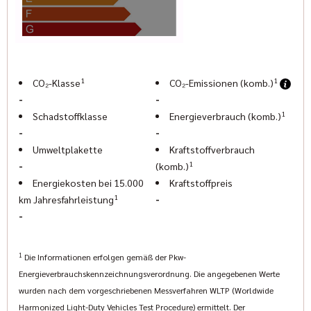
Pascal Halbroth: (089) 427164-19
pascal@geigercars.de
Elisabeth Ostermann: (089) 427 164 -18
elisabeth@geigercars.de
• Indian Motorcycle München
1
1
CO₂-Klasse
CO₂-Emissionen (komb.)
Zamdorferstr. 6-8
-
-
81677 München
1
Schadstoffklasse
Energieverbrauch (komb.)
•
www.indianmuenchen.com
-
-
www.geigercars.de
Umweltplakette
Kraftstoffverbrauch
1
-
(komb.)
Energiekosten bei 15.000
Kraftstoffpreis
1
-
km Jahresfahrleistung
-
1
Die Informationen erfolgen gemäß der Pkw-
Energieverbrauchskennzeichnungsverordnung. Die angegebenen Werte
wurden nach dem vorgeschriebenen Messverfahren WLTP (Worldwide
Harmonized Light-Duty Vehicles Test Procedure) ermittelt. Der