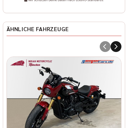
ÄHNLICHE FAHRZEUGE
I
1
I
Kr