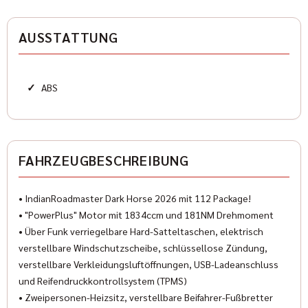
Karosserieform
Chopperandcruiser
AUSSTATTUNG
HISTORIE
✓
ABS
Kilometerstand
1 km
Zustand
FAHRZEUGBESCHREIBUNG
Neu
• IndianRoadmaster Dark Horse 2026 mit 112 Package!
Farbe
• "PowerPlus" Motor mit 1834ccm und 181NM Drehmoment
Rot Metallic
• Über Funk verriegelbare Hard-Satteltaschen, elektrisch
Farbe (Hersteller)
verstellbare Windschutzscheibe, schlüssellose Zündung,
Maroon Metallic
verstellbare Verkleidungsluftöffnungen, USB-Ladeanschluss
und Reifendruckkontrollsystem (TPMS)
• Zweipersonen-Heizsitz, verstellbare Beifahrer-Fußbretter
AUSSTATTUNG