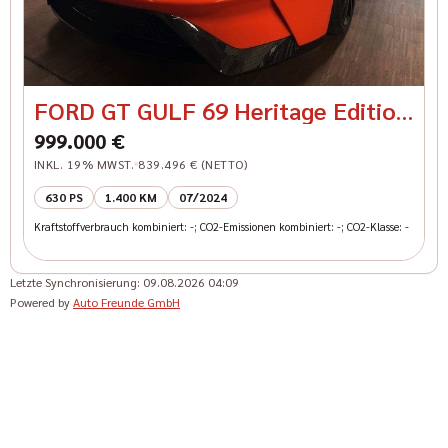
FORD GT GULF 69 Heritage Edition
Carbon Felgen
999.000 €
INKL. 19% MWST.
839.496 € (NETTO)
630 PS
1.400 KM
07/2024
Kraftstoffverbrauch kombiniert: -; CO2-Emissionen kombiniert: -; CO2-Klasse: -
Letzte Synchronisierung:
09.08.2026 04:09
Powered by
Auto Freunde GmbH