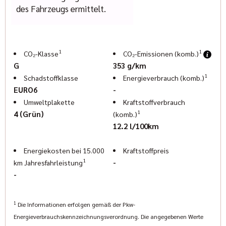
des Fahrzeugs ermittelt.
1
1
CO₂-Klasse
CO₂-Emissionen (komb.)
G
353 g/km
1
Schadstoffklasse
Energieverbrauch (komb.)
EURO6
-
Umweltplakette
Kraftstoffverbrauch
1
4 (Grün)
(komb.)
12.2 l/100km
Energiekosten bei 15.000
Kraftstoffpreis
1
-
km Jahresfahrleistung
-
1
Die Informationen erfolgen gemäß der Pkw-
Energieverbrauchskennzeichnungsverordnung. Die angegebenen Werte