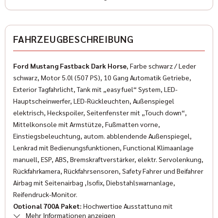
Zustand
Gebraucht
✓
Elektrische Fensterheber
Farbe
FAHRZEUGBESCHREIBUNG
✓
ESP
Schwarz
✓
Wegfahrsperre
Ford Mustang Fastback Dark Horse
, Farbe schwarz / Leder
Farbe (Hersteller)
schwarz, Motor 5.0l (507 PS), 10 Gang Automatik Getriebe,
✓
Isofix
Shadow Black
Exterior Tagfahrlicht, Tank mit „easy fuel“ System, LED-
✓
Hauptscheinwerfer, LED-Rückleuchten, Außenspiegel
Multifunktionslenkrad
AUSSTATTUNG
elektrisch, Heckspoiler, Seitenfenster mit „Touch down“,
✓
LED-Scheinwerfer
Mittelkonsole mit Armstütze, Fußmatten vorne,
Einstiegsbeleuchtung, autom. abblendende Außenspiegel,
✓
Servolenkung
Anzahl der Türen
Lenkrad mit Bedienungsfunktionen, Functional Klimaanlage
2/3
manuell, ESP, ABS, Bremskraftverstärker, elektr. Servolenkung,
✓
Sportsitze
Rückfahrkamera, Rückfahrsensoren, Safety Fahrer und Beifahrer
Anzahl Sitzplätze
✓
Airbag mit Seitenairbag ,Isofix, Diebstahlswarnanlage,
Traktionskontrolle
4
Reifendruck-Monitor.
✓
Reifendruckkontrolle
Optional 700A Paket:
Hochwertige Ausstattung mit
Innenfarbe
Mehr Informationen anzeigen
Farbakzenten B&O System mit 12 Lautsprechern,