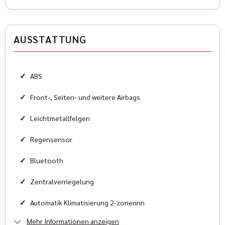
Antriebsart
Heckantrieb
AUSSTATTUNG
Zylinder
8
✓
ABS
Karosserieform
Sportwagen
✓
Front-, Seiten- und weitere Airbags
✓
Leichtmetallfelgen
HISTORIE
✓
Regensensor
Kilometerstand
✓
Bluetooth
16.500 km
✓
Zentralverriegelung
Erstzulassung
✓
Automatik Klimatisierung 2-zonennn
2024-02
Mehr Informationen anzeigen
✓
Elektrische Außenspiegel