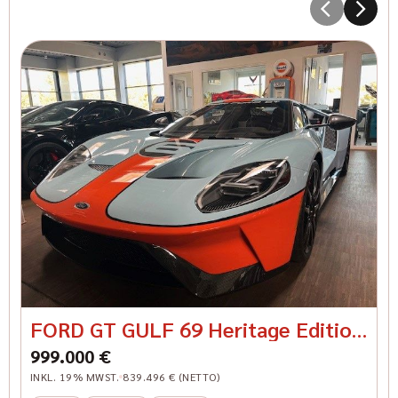
5
Kr
FORD GT GULF 69 Heritage Edition
Carbon Felgen
999.000 €
INKL. 19% MWST.
839.496 € (NETTO)