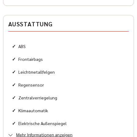
Karosserieform
Sportwagen
AUSSTATTUNG
HISTORIE
✓
ABS
Zustand
✓
Frontairbags
Neu
✓
Leichtmetallfelgen
Farbe
Grau Metallic
✓
Regensensor
Farbe (Hersteller)
✓
Zentralverriegelung
Granite Crystal
✓
Klimaautomatik
AUSSTATTUNG
✓
Elektrische Außenspiegel
Mehr Informationen anzeigen
✓
Elektrische Fensterheber