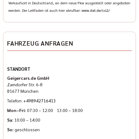
Verkaufsort in Deutschland, an dem neue Pkw ausgestellt oder angeboten
Sven Hoeßer: (089) 427164-33
werden. Der Leitfaden ist auch hier abrufbar:
www.dat.de/co2/
Pascal Halbroth: (089) 427164-19
Karl Geiger: (089) 427164-13
Elisabeth Ostermann: (089) 427 164 -18
www.indianmuenchen.com
www.geigercars.de
FAHRZEUG ANFRAGEN
Irrtum, Änderungen und Zwischenverkauf vorbehalten
STANDORT
Geigercars.de GmbH
Zamdorfer Str. 6-8
81677 München
Telefon:
+498942716413
Mon–Fri:
07:30 – 12:00 13:00 – 18:00
Sa:
10:00 – 14:00
So:
geschlossen