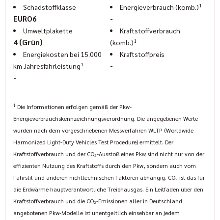
•
SPORT AUSPUFFANLAGE
mit Klappensteuerung
1
Schadstoffklasse
Energieverbrauch (komb.)
• 2 Jahre Premium Garantie Versicherung #82632
EURO6
-
Wichtig !!! Wir bieten offizielle Dodge Modelle
Umweltplakette
Kraftstoffverbrauch
(Ram/Durango/Challenger/Charger) für den Europamarkt
1
4 (Grün)
(komb.)
an !!!
Energiekosten bei 15.000
Kraftstoffpreis
Wir sind der Münchner US-Car-Händler mit 45 Jahren Erfahrung
1
-
km Jahresfahrleistung
auf dem Markt für Neufahrzeuge, Old- und Youngtimer und
-
Indian Motorräder (inklusive Zubehör). Zu unserem Sortiment
zählen Chevrolet, Cadillac, GMC, Ford, Dodge, Jeep und
1
Die Informationen erfolgen gemäß der Pkw-
Chrysler. Selbstverständlich gehören auch der vollumfängliche
Energieverbrauchskennzeichnungsverordnung. Die angegebenen Werte
Werkstattservice sowie anspruchsvolle
wurden nach dem vorgeschriebenen Messverfahren WLTP (Worldwide
Fahrzeugveredelungen (auf Wunsch mit Leistungsmessung auf
Harmonized Light-Duty Vehicles Test Procedure) ermittelt. Der
eigenem Prüfstand) zu unserer Produktpalette. Einige unserer
Kraftstoffverbrauch und der CO₂-Ausstoß eines Pkw sind nicht nur von der
Fahrzeugmodelle sowie die komplette Range an Indian
effizienten Nutzung des Kraftstoffs durch den Pkw, sondern auch vom
Motorrädern stehen von April bis Oktober auch zur Anmietung
Fahrstil und anderen nichttechnischen Faktoren abhängig. CO₂ ist das für
zur Verfügung. Genauere Informationen hierzu finden Sie unter
die Erdwärme hauptverantwortliche Treibhausgas. Ein Leitfaden über den
der Rubrik Vermietung auf unsere Homepage. Schauen Sie
Kraftstoffverbrauch und die CO₂-Emissionen aller in Deutschland
doch einfach mal vorbei auf www.geigercars.de.
angebotenen Pkw-Modelle ist unentgeltlich einsehbar an jedem
Wir freuen uns auf Ihre Kontaktaufnahme.