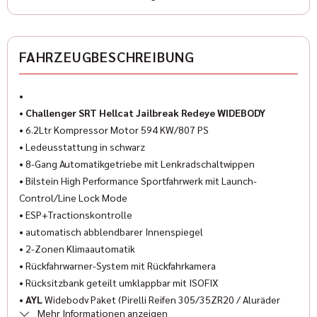
Anzahl der Türen
✓
ESP
2/3
FAHRZEUGBESCHREIBUNG
✓
Freisprecheinrichtung
Anzahl Sitzplätze
4
✓
Wegfahrsperre
•
Innenfarbe
•
Challenger SRT Hellcat Jailbreak Redeye WIDEBODY
✓
Isofix
Schwarz
• 6.2Ltr Kompressor Motor 594 KW/807 PS
✓
• Ledeusstattung in schwarz
Xenon-Scheinwerfer
Innenausstattung
• 8-Gang Automatikgetriebe mit Lenkradschaltwippen
Leder
✓
Servolenkung
• Bilstein High Performance Sportfahrwerk mit Launch-
Control/Line Lock Mode
✓
Sportsitze
Klimatisierung
• ESP+Tractionskontrolle
Klimaautomatik
• automatisch abblendbarer Innenspiegel
✓
Traktionskontrolle
• 2-Zonen Klimaautomatik
Airbag
✓
• Rückfahrwarner-System mit Rückfahrkamera
Reifendruckkontrolle
Frontairbags
• Rücksitzbank geteilt umklappbar mit ISOFIX
✓
Navigationssystem
•
AYL
Widebody Paket (Pirelli Reifen 305/35ZR20 / Aluräder
Mehr Informationen anzeigen
schwarz 20", Widebody Performance Fahrwerk,