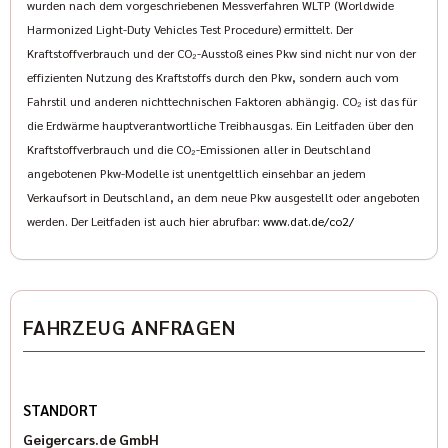
wurden nach dem vorgeschriebenen Messverfahren WLTP (Worldwide
der Rubrik Vermietung auf unsere Homepage. Schauen Sie
Harmonized Light-Duty Vehicles Test Procedure) ermittelt. Der
doch einfach mal vorbei auf www.geigercars.de.
Kraftstoffverbrauch und der CO₂-Ausstoß eines Pkw sind nicht nur von der
Wir freuen uns auf Ihre Kontaktaufnahme.
effizienten Nutzung des Kraftstoffs durch den Pkw, sondern auch vom
Sven Hoeßer: (089) 427164-33
Fahrstil und anderen nichttechnischen Faktoren abhängig. CO₂ ist das für
Pascal Halbroth: (089) 427164-19
die Erdwärme hauptverantwortliche Treibhausgas. Ein Leitfaden über den
Karl Geiger: (089) 427164-13
Kraftstoffverbrauch und die CO₂-Emissionen aller in Deutschland
Elisabeth Ostermann: (089) 427 164 -18
angebotenen Pkw-Modelle ist unentgeltlich einsehbar an jedem
www.indianmuenchen.com
Verkaufsort in Deutschland, an dem neue Pkw ausgestellt oder angeboten
www.geigercars.de
werden. Der Leitfaden ist auch hier abrufbar:
www.dat.de/co2/
Irrtum, Änderungen und Zwischenverkauf vorbehalten
FAHRZEUG ANFRAGEN
STANDORT
Geigercars.de GmbH