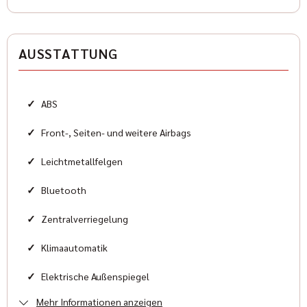
Antriebsart
Heckantrieb
AUSSTATTUNG
Zylinder
8
✓
ABS
Karosserieform
Sportwagen
✓
Front-, Seiten- und weitere Airbags
✓
Leichtmetallfelgen
HISTORIE
✓
Bluetooth
Kilometerstand
✓
Zentralverriegelung
20 km
✓
Klimaautomatik
Erstzulassung
✓
Elektrische Außenspiegel
2025-08
Mehr Informationen anzeigen
✓
Elektrische Fensterheber