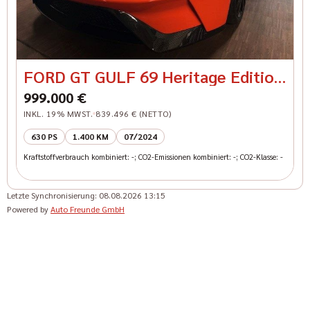
FORD GT GULF 69 Heritage Edition
Carbon Felgen
999.000 €
INKL. 19% MWST.
839.496 € (NETTO)
630 PS
1.400 KM
07/2024
Kraftstoffverbrauch kombiniert: -; CO2-Emissionen kombiniert: -; CO2-Klasse: -
Letzte Synchronisierung:
08.08.2026 13:15
Powered by
Auto Freunde GmbH