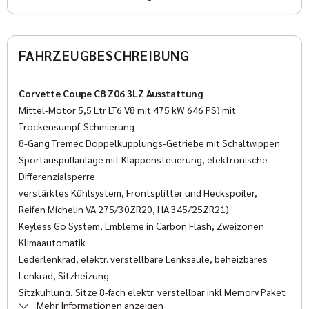
Zustand
Gebraucht
✓
ESP
Farbe
FAHRZEUGBESCHREIBUNG
✓
Freisprecheinrichtung
Rot
✓
Wegfahrsperre
Corvette Coupe C8 Z06 3LZ Ausstattung
Farbe (Hersteller)
Mittel-Motor 5,5 Ltr LT6 V8 mit 475 kW 646 PS) mit
✓
Multifunktionslenkrad
GKZ Torch Red
Trockensumpf-Schmierung
✓
8-Gang Tremec Doppelkupplungs-Getriebe mit Schaltwippen
LED-Scheinwerfer
AUSSTATTUNG
Sportauspuffanlage mit Klappensteuerung, elektronische
✓
Servolenkung
Differenzialsperre
verstärktes Kühlsystem, Frontsplitter und Heckspoiler,
✓
Sportsitze
Anzahl der Türen
Reifen Michelin VA 275/30ZR20, HA 345/25ZR21)
2/3
Keyless Go System, Embleme in Carbon Flash, Zweizonen
✓
Traktionskontrolle
Klimaautomatik
Anzahl Sitzplätze
✓
Lederlenkrad, elektr. verstellbare Lenksäule, beheizbares
Lederlenkrad
2
Lenkrad, Sitzheizung
✓
Reifendruckkontrolle
Sitzkühlung, Sitze 8-fach elektr. verstellbar inkl Memory Paket
Innenfarbe
Mehr Informationen anzeigen
Fahrer und Beifahrer