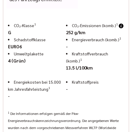
Sven Hoeßer: (089) 427164-33
Pascal Halbroth: (089) 427164-19
Karl Geiger: (089) 427164-13
Elisabeth Ostermann: (089) 427 164 -18
1
1
CO₂-Klasse
CO₂-Emissionen (komb.)
www.indianmuenchen.com
G
252 g/km
www.geigercars.de
1
Schadstoffklasse
Energieverbrauch (komb.)
Irrtum, Änderungen und Zwischenverkauf vorbehalten
EURO6
-
Umweltplakette
Kraftstoffverbrauch
1
4 (Grün)
(komb.)
13.5 l/100km
Energiekosten bei 15.000
Kraftstoffpreis
1
-
km Jahresfahrleistung
-
1
Die Informationen erfolgen gemäß der Pkw-
Energieverbrauchskennzeichnungsverordnung. Die angegebenen Werte
wurden nach dem vorgeschriebenen Messverfahren WLTP (Worldwide