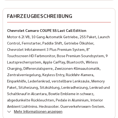
Gebraucht
✓
Wegfahrsperre
Farbe
FAHRZEUGBESCHREIBUNG
✓
Isofix
Schwarz Metallic
✓
Multifunktionslenkrad
Chevrolet Camaro COUPE SS Last Call Edition
Farbe (Hersteller)
Motor 6.2l V8, 10 Gang Automatik Getriebe, 2SS Paket, Launch
✓
LED-Scheinwerfer
schwarz
Control, Fernstarter, Paddle Shift, Getriebe Ölkühler,
✓
Chevrolet Infotainment 3 Plus Premium System, 8"
Servolenkung
AUSSTATTUNG
Touchscreen HD Farbmonitor, Bose Premium Soundsystem, 9
✓
Traktionskontrolle
Lautsprechersystem, Apple CarPlay, Bluetooth, Wirless
Charging, Differenzialsperre, Zweizonen-Klimaautomatik,
✓
Lederlenkrad
Anzahl der Türen
Zentralverriegelung, Keyless Entry, Rückfahr-Kamera,
2/3
Einparkhilfe, Lederlenkrad, verstellbare Lenksäule, Memory
✓
Reifendruckkontrolle
Paket, Sitzheizung, Sitzkühlung, Lenkradheizung, Lenkrad und
Anzahl Sitzplätze
✓
Schaltknauf in Alcantara, Bowtie Embleme in schwarz,
Bordcomputer
4
abgedunkelte Rückleuchten, Pedale in Aluminium, Interior
✓
USB
Ambient Lightning, Heckspoiler, Querverkehrswarn-System,
Innenfarbe
Mehr Informationen anzeigen
Totemwinkel Alarm, Headup Display, Performance Federung,
Schwarz
✓
Rückfahrkamera