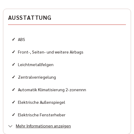
Antriebsart
Heckantrieb
AUSSTATTUNG
Zylinder
8
✓
ABS
Karosserieform
Sportwagen
✓
Front-, Seiten- und weitere Airbags
✓
Leichtmetallfelgen
HISTORIE
✓
Zentralverriegelung
Kilometerstand
✓
Automatik Klimatisierung 2-zonennn
10.600 km
✓
Elektrische Außenspiegel
Erstzulassung
✓
Elektrische Fensterheber
2025-04
Mehr Informationen anzeigen
✓
ESP
Zustand