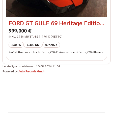
FORD GT GULF 69 Heritage Edition
Carbon Felgen
999.000 €
INKL. 19% MWST.
839.496 € (NETTO)
630 PS
1.400 KM
07/2024
Kraftstoffverbrauch kombiniert: -; CO2-Emissionen kombiniert: -; CO2-Klasse: -
Letzte Synchronisierung:
10.08.2026 11:09
Powered by
Auto Freunde GmbH