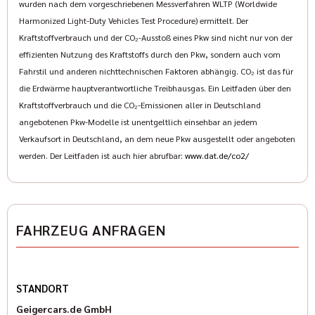
wurden nach dem vorgeschriebenen Messverfahren WLTP (Worldwide
Sportsitze
Harmonized Light-Duty Vehicles Test Procedure) ermittelt. Der
• Sportliche rote Sicherheitsgurte
Kraftstoffverbrauch und der CO₂-Ausstoß eines Pkw sind nicht nur von der
• Google Built-In Infotainment & AKG 16-Lautsprecher
effizienten Nutzung des Kraftstoffs durch den Pkw, sondern auch vom
Premium-Sound
Fahrstil und anderen nichttechnischen Faktoren abhängig. CO₂ ist das für
•
Zusatzausstattung:
die Erdwärme hauptverantwortliche Treibhausgas. Ein Leitfaden über den
•
V8V Sport Paket
(Straffere Federraten, Größere
Kraftstoffverbrauch und die CO₂-Emissionen aller in Deutschland
Querstabilisatoren, Aggressivere Spur- und
angebotenen Pkw-Modelle ist unentgeltlich einsehbar an jedem
Sturzeinstellungen möglich, Überarbeitete MagneRide-
Verkaufsort in Deutschland, an dem neue Pkw ausgestellt oder angeboten
Dämpfer, Neu kalibrierte Lenkung, Überarbeitetes
werden. Der Leitfaden ist auch hier abrufbar:
www.dat.de/co2/
elektronisches Sperrdifferential (ELSD), Verbesserte
Fahrwerksregelung für Track-Performance, Carbon-
Keramik-Bremssystem)
•
Super Cruise Group 1
(HD Surround Vision, 360°-
FAHRZEUG ANFRAGEN
Kameraansicht, Surround Vision Recorder,
Videoaufzeichnung der Außenkameras, 12” HD-
Digitalinstrumente, vollständig konfigurierbares
Fahrerdisplay, Lenkrad mit Super-Cruise-
STANDORT
Bedienelementen, Leichtmetallpaddel)
Geigercars.de GmbH
• Sicherheitsgurte Torch‑Red