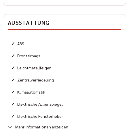
Antriebsart
Heckantrieb
AUSSTATTUNG
Zylinder
8
✓
ABS
Karosserieform
Sportwagen
✓
Frontairbags
✓
Leichtmetallfelgen
HISTORIE
✓
Zentralverriegelung
Zustand
✓
Klimaautomatik
Neu
✓
Elektrische Außenspiegel
Farbe
✓
Elektrische Fensterheber
Schwarz
Mehr Informationen anzeigen
✓
ESP