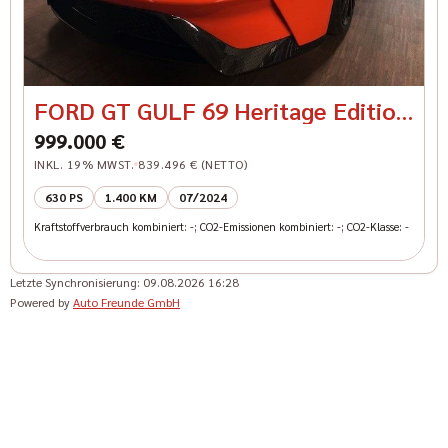
FORD GT GULF 69 Heritage Edition
Carbon Felgen
999.000 €
INKL. 19% MWST.
839.496 € (NETTO)
630 PS
1.400 KM
07/2024
Kraftstoffverbrauch kombiniert: -; CO2-Emissionen kombiniert: -; CO2-Klasse: -
Letzte Synchronisierung:
09.08.2026 16:28
Powered by
Auto Freunde GmbH