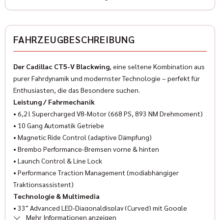
Farbe (Hersteller)
schwarz
✓
Freisprecheinrichtung
FAHRZEUGBESCHREIBUNG
✓
Wegfahrsperre
AUSSTATTUNG
✓
Multifunktionslenkrad
Der Cadillac CT5-V Blackwing
, eine seltene Kombination aus
Anzahl der Türen
purer Fahrdynamik und modernster Technologie – perfekt für
✓
Servolenkung
4/5
Enthusiasten, die das Besondere suchen.
✓
Leistung / Fahrmechanik
Sportsitze
Anzahl Sitzplätze
• 6,2 l Supercharged V8-Motor (668 PS, 893 NM Drehmoment)
5
✓
Traktionskontrolle
• 10 Gang Automatik Getriebe
• Magnetic Ride Control (adaptive Dämpfung)
✓
Reifendruckkontrolle
Innenfarbe
• Brembo Performance-Bremsen vorne & hinten
Schwarz
• Launch Control & Line Lock
✓
Getönte Scheiben
• Performance Traction Management (modiabhängiger
Innenausstattung
✓
Traktionsassistent)
Navigationssystem
Leder
Technologie & Multimedia
✓
Bordcomputer
• 33″ Advanced LED-Diagonaldisplay (Curved) mit Google
Klimatisierung
Mehr Informationen anzeigen
Built‑In