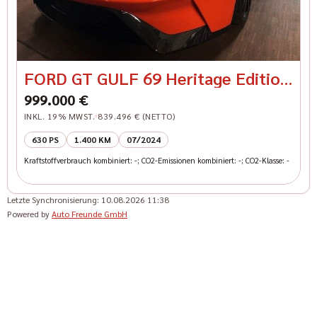
FORD GT GULF 69 Heritage Edition
Carbon Felgen
999.000 €
INKL. 19% MWST.
839.496 € (NETTO)
630 PS
1.400 KM
07/2024
Kraftstoffverbrauch kombiniert: -; CO2-Emissionen kombiniert: -; CO2-Klasse: -
Letzte Synchronisierung:
10.08.2026 11:38
Powered by
Auto Freunde GmbH