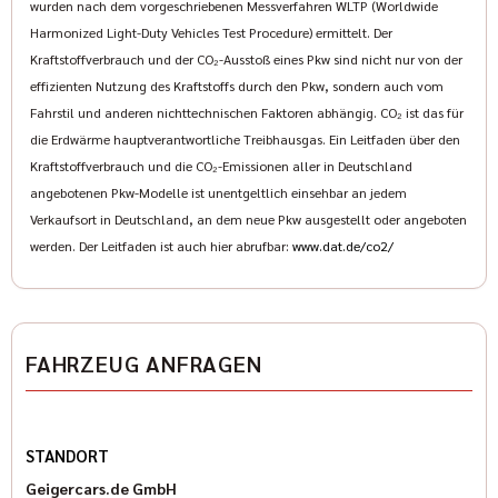
wurden nach dem vorgeschriebenen Messverfahren WLTP (Worldwide
der Rubrik Vermietung auf unsere Homepage. Schauen Sie
Harmonized Light-Duty Vehicles Test Procedure) ermittelt. Der
doch einfach mal vorbei auf www.geigercars.de.
Kraftstoffverbrauch und der CO₂-Ausstoß eines Pkw sind nicht nur von der
Wir freuen uns auf Ihre Kontaktaufnahme.
effizienten Nutzung des Kraftstoffs durch den Pkw, sondern auch vom
Sven Hoeßer: (089) 427164-33
Fahrstil und anderen nichttechnischen Faktoren abhängig. CO₂ ist das für
Pascal Halbroth: (089) 427164-19
die Erdwärme hauptverantwortliche Treibhausgas. Ein Leitfaden über den
Karl Geiger: (089) 427164-13
Kraftstoffverbrauch und die CO₂-Emissionen aller in Deutschland
Elisabeth Ostermann: (089) 427 164 -18
angebotenen Pkw-Modelle ist unentgeltlich einsehbar an jedem
www.indianmuenchen.com
Verkaufsort in Deutschland, an dem neue Pkw ausgestellt oder angeboten
www.geigercars.de
werden. Der Leitfaden ist auch hier abrufbar:
www.dat.de/co2/
Irrtum, Änderungen und Zwischenverkauf vorbehalten
FAHRZEUG ANFRAGEN
STANDORT
Geigercars.de GmbH