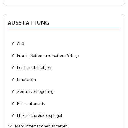
Antriebsart
Allradantrieb
AUSSTATTUNG
Zylinder
8
✓
ABS
Karosserieform
Sportwagen
✓
Front-, Seiten- und weitere Airbags
✓
Leichtmetallfelgen
HISTORIE
✓
Bluetooth
Zustand
✓
Zentralverriegelung
Neu
✓
Klimaautomatik
Farbe
✓
Elektrische Außenspiegel
Schwarz
Mehr Informationen anzeigen
✓
Elektrische Fensterheber