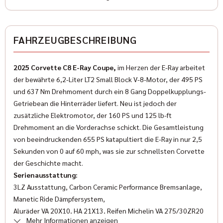
Farbe (Hersteller)
schwarz
✓
ESP
FAHRZEUGBESCHREIBUNG
✓
Freisprecheinrichtung
AUSSTATTUNG
✓
Wegfahrsperre
2025 Corvette C8 E-Ray Coupe,
im Herzen der E-Ray arbeitet
Anzahl der Türen
der bewährte 6,2-Liter LT2 Small Block V-8-Motor, der 495 PS
✓
Multifunktionslenkrad
2/3
und 637 Nm Drehmoment durch ein 8 Gang Doppelkupplungs-
✓
Getriebean die Hinterräder liefert. Neu ist jedoch der
LED-Scheinwerfer
Anzahl Sitzplätze
zusätzliche Elektromotor, der 160 PS und 125 lb-ft
2
✓
Servolenkung
Drehmoment an die Vorderachse schickt. Die Gesamtleistung
von beeindruckenden 655 PS katapultiert die E-Ray in nur 2,5
✓
Sportsitze
Innenfarbe
Sekunden von 0 auf 60 mph, was sie zur schnellsten Corvette
Schwarz
der Geschichte macht.
✓
Traktionskontrolle
Serienausstattung:
Innenausstattung
✓
3LZ Ausstattung, Carbon Ceramic Performance Bremsanlage,
Lederlenkrad
Leder
Manetic Ride Dämpfersystem,
✓
Reifendruckkontrolle
Aluräder VA 20X10, HA 21X13, Reifen Michelin VA 275/30ZR20
Klimatisierung
Mehr Informationen anzeigen
/HA 345/25ZR21, Elektronische Differenzialsperre, Verstärktes