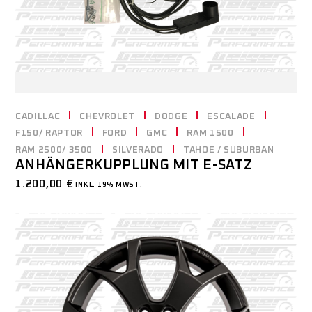
CADILLAC
CHEVROLET
DODGE
ESCALADE
F150/ RAPTOR
FORD
GMC
RAM 1500
RAM 2500/ 3500
SILVERADO
TAHOE / SUBURBAN
ANHÄNGERKUPPLUNG MIT E-SATZ
1.200,00
€
INKL. 19% MWST.