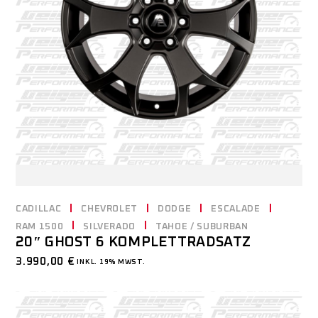
CADILLAC
CHEVROLET
DODGE
ESCALADE
RAM 1500
SILVERADO
TAHOE / SUBURBAN
20″ GHOST 6 KOMPLETTRADSATZ
3.990,00
€
INKL. 19% MWST.