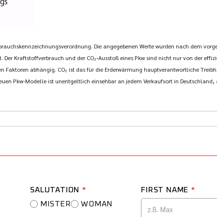
ugs
rbrauchskennzeichnungsverordnung. Die angegebenen Werte wurden nach dem vorg
t. Der Kraftstoffverbrauch und der CO₂-Ausstoß eines Pkw sind nicht nur von der effi
 Faktoren abhängig. CO₂ ist das für die Erderwärmung hauptverantwortliche Treibha
euen Pkw-Modelle ist unentgeltlich einsehbar an jedem Verkaufsort in Deutschland
SALUTATION
*
FIRST NAME
*
MISTER
WOMAN