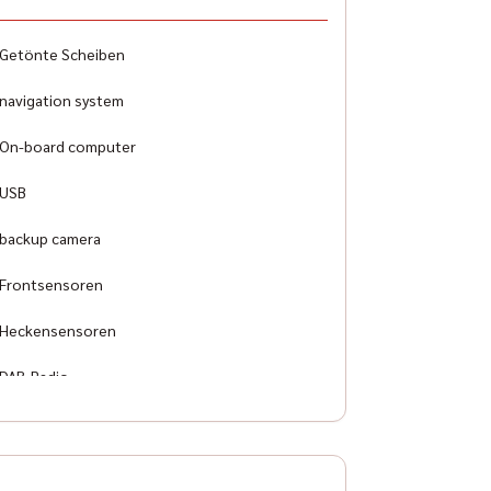
ag
nt, side and other airbags
Getönte Scheiben
pment line
navigation system
icon
On-board computer
USB
backup camera
Frontsensoren
Heckensensoren
DAB-Radio