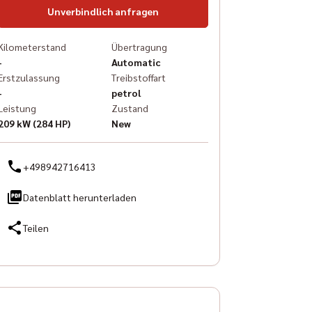
Unverbindlich anfragen
Kilometerstand
Übertragung
-
Automatic
Erstzulassung
Treibstoffart
-
petrol
Leistung
Zustand
209 kW (284 HP)
New
+498942716413
Datenblatt herunterladen
Teilen