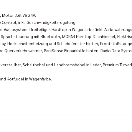
, Motor 3.6l V6 24V,
 Control, inkl. Geschwindigkeitsregelung,
m-Audiosystem, Dreiteiliges Hardtop in Wagenfarbe (inkl. Aufbewahrung
te Sprachsteuerung mit Bluetooth, MOPAR Hardtop-Dachhimmel, Elektris
play, Heckscheibenheizung und Schiebefenster hinten, Frontstoßstange 
nd Querverkehrswarner, ParkSense Einparkhilfe hinten, Radio Data Sys
h verstellbar, Schalthebel und Handbremshebel in Leder, Premium Türverk
nd Kotflügel in Wagenfarbe.