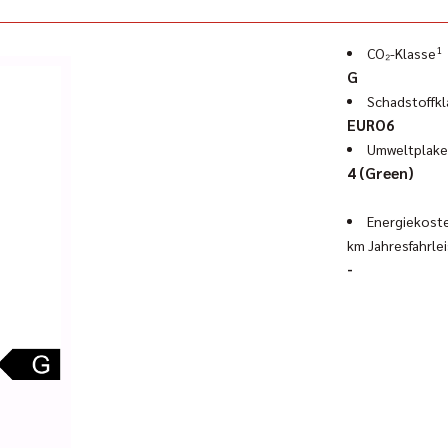
1
CO₂-Klasse
G
Schadstoffkl
EURO6
Umweltplake
4 (Green)
Energiekoste
km Jahresfahrle
-
-