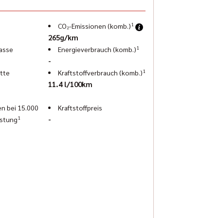
1
CO₂-Emissionen (komb.)
265g/km
1
asse
Energieverbrauch (komb.)
-
1
tte
Kraftstoffverbrauch (komb.)
11.4 l/100km
n bei 15.000
Kraftstoffpreis
1
-
istung