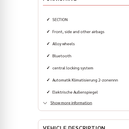
Zylinder
6
✓
SECTION
Karosserieform
Geländewagen
✓
Front, side and other airbags
✓
Alloy wheels
✓
Bluetooth
✓
central locking system
✓
Automatik Klimatisierung 2-zonennn
✓
Elektrische Außenspiegel
Show more information
✓
Elektrische Fensterheber
VEHICLE DESCRIPTION