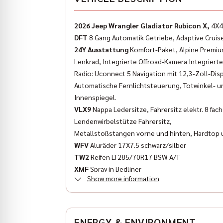
2026 Jeep Wrangler Gladiator Rubicon X,
4X4
DFT
8 Gang Automatik Getriebe, Adaptive Cruise
24Y Ausstattung
Komfort-Paket, Alpine Premiu
Lenkrad, Integrierte Offroad-Kamera Integrier
Radio: Uconnect 5 Navigation mit 12,3-Zoll-Dis
Automatische Fernlichtsteuerung, Totwinkel- u
Innenspiegel.
VLX9
Nappa Ledersitze, Fahrersitz elektr. 8 fac
Lendenwirbelstütze Fahrersitz,
Metallstoßstangen vorne und hinten, Hardtop u
WFV
Aluräder 17X7.5 schwarz/silber
TW2
Reifen LT285/70R17 BSW A/T
XMF
Spray in Bedliner
Show more information
2 Jahre Garantie bis 100.000 km
We are looking forward to your contact.
Sven Hoesser: (089) 427164-33
ENERGY & ENVIRONMENT