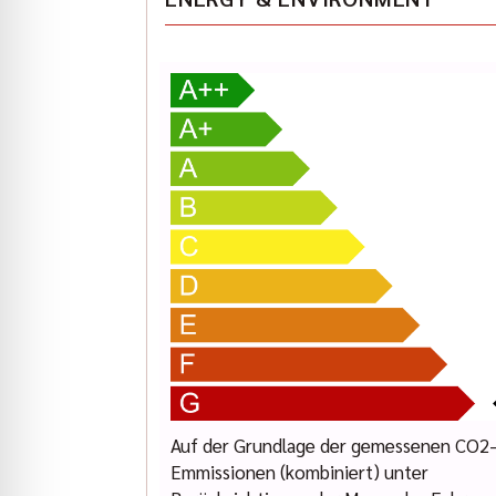
Pascal Halbroth: (089) 427164-19
Karl Geiger: (089) 427164-13
Elisabeth Ostermann: (089) 427 164 -18
www.indianmuenchen.com
www.geigercars.de
Errors, changes and prior sale reserved
Auf der Grundlage der gemessenen CO2
Emmissionen (kombiniert) unter