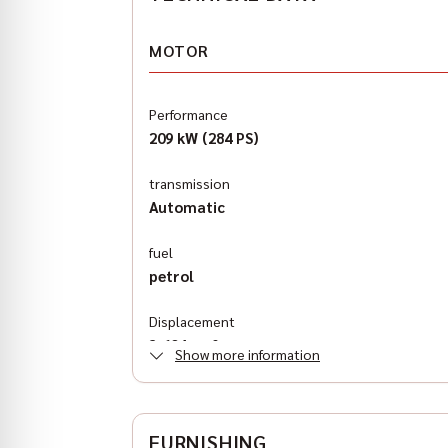
MOTOR
Performance
209 kW (284 PS)
transmission
Automatic
fuel
petrol
Displacement
3,604 cm³
Show more information
Antriebsart
all wheel drive
FURNISHING