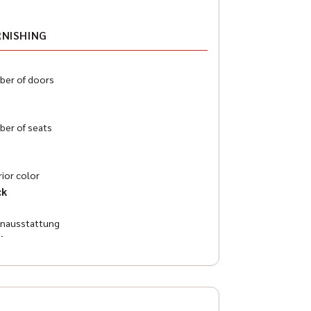
RNISHING
er of doors
er of seats
rior color
ck
enausstattung
ther
atisierung
omatic climatisation 2 zones