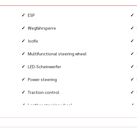
Airb
Fro
✓
✓
ESP
Equi
✓
✓
Wegfahrsperre
Rub
✓
✓
Isofix
✓
✓
Multifunctional steering wheel
✓
✓
LED-Scheinwerfer
✓
✓
Power steering
✓
✓
Traction control
✓
✓
Leather steering wheel
✓
Tire pressure control