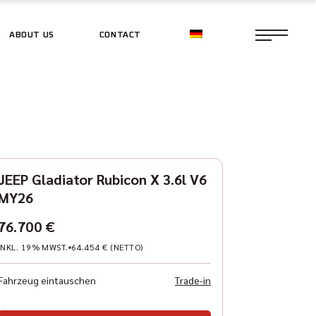
ABOUT US
CONTACT
CE SHOP
CE SHOP
JEEP Gladiator Rubicon X 3.6l V6
MY26
76.700 €
INKL. 19% MWST.
64.454 € (NETTO)
Fahrzeug eintauschen
Trade-in