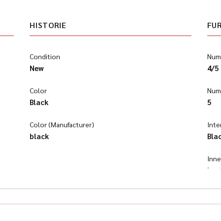
HISTORIE
FU
Condition
Numb
New
4/5
Color
Numb
Black
5
Color (Manufacturer)
Inte
black
Bla
Inn
lea
Klim
Aut