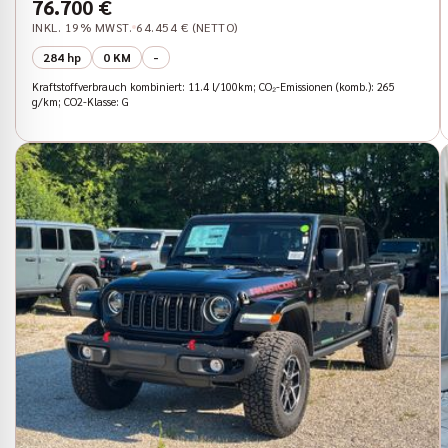
76.700 €
INKL. 19% MWST.
64.454 € (NETTO)
284 hp
0 KM
-
Kraftstoffverbrauch kombiniert: 11.4 l/100km; CO₂-Emissionen (komb.): 265
g/km; CO2-Klasse: G