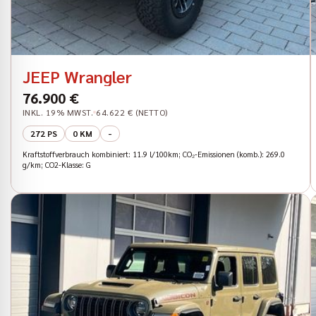
JEEP Wrangler
76.900 €
INKL. 19% MWST.
64.622 € (NETTO)
272 PS
0 KM
-
Kraftstoffverbrauch kombiniert: 11.9 l/100km; CO₂-Emissionen (komb.): 269.0
g/km; CO2-Klasse: G