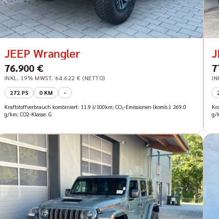
JEEP Wrangler
J
76.900 €
7
INKL. 19% MWST.
64.622 € (NETTO)
IN
272 PS
0 KM
-
Kraftstoffverbrauch kombiniert: 11.9 l/100km; CO₂-Emissionen (komb.): 269.0
Kr
g/km; CO2-Klasse: G
g/