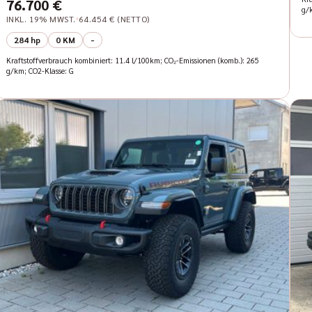
76.700 €
g/
INKL. 19% MWST.
64.454 € (NETTO)
284 hp
0 KM
-
Kraftstoffverbrauch kombiniert: 11.4 l/100km; CO₂-Emissionen (komb.): 265
g/km; CO2-Klasse: G