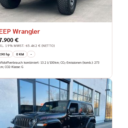
EEP Wrangler
7.900 €
KL. 19% MWST.
65.462 € (NETTO)
290 hp
0 KM
-
aftstoffverbrauch kombiniert: 13.2 l/100km; CO₂-Emissionen (komb.): 273
km; CO2-Klasse: G