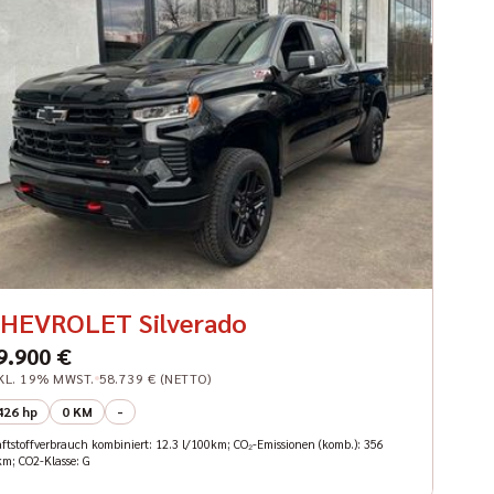
HEVROLET Silverado
9.900 €
KL. 19% MWST.
58.739 € (NETTO)
426 hp
0 KM
-
aftstoffverbrauch kombiniert: 12.3 l/100km; CO₂-Emissionen (komb.): 356
km; CO2-Klasse: G