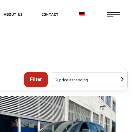
ABOUT US
CONTACT
CE SHOP
CE SHOP
Filter
price ascending