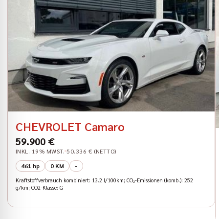
CHEVROLET Camaro
59.900 €
INKL. 19% MWST.
50.336 € (NETTO)
461 hp
0 KM
-
Kraftstoffverbrauch kombiniert: 13.2 l/100km; CO₂-Emissionen (komb.): 252
g/km; CO2-Klasse: G