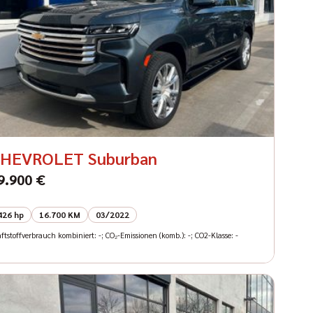
HEVROLET Suburban
9.900 €
426 hp
16.700 KM
03/2022
ftstoffverbrauch kombiniert: -; CO₂-Emissionen (komb.): -; CO2-Klasse: -