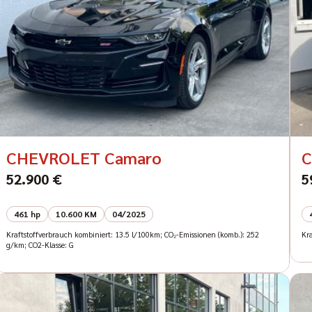
CHEVROLET Camaro
C
52.900 €
5
461 hp
10.600 KM
04/2025
Kraftstoffverbrauch kombiniert: 13.5 l/100km; CO₂-Emissionen (komb.): 252
Kra
g/km; CO2-Klasse: G