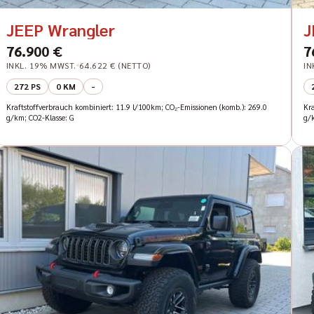
JEEP Wrangler
J
76.900 €
7
INKL. 19% MWST.
64.622 € (NETTO)
IN
272 PS
0 KM
-
Kraftstoffverbrauch kombiniert: 11.9 l/100km; CO₂-Emissionen (komb.): 269.0
Kr
g/km; CO2-Klasse: G
g/