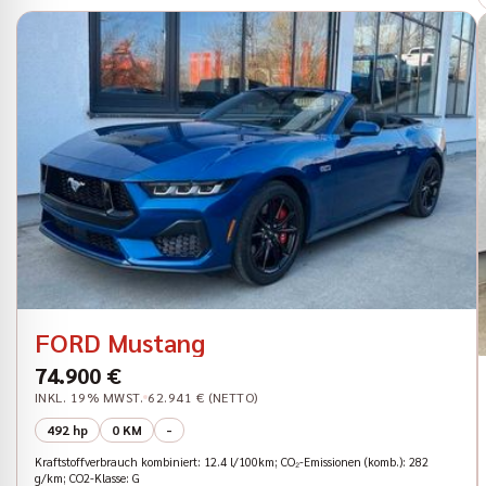
FORD Mustang
74.900 €
INKL. 19% MWST.
62.941 € (NETTO)
492 hp
0 KM
-
Kraftstoffverbrauch kombiniert: 12.4 l/100km; CO₂-Emissionen (komb.): 282
g/km; CO2-Klasse: G