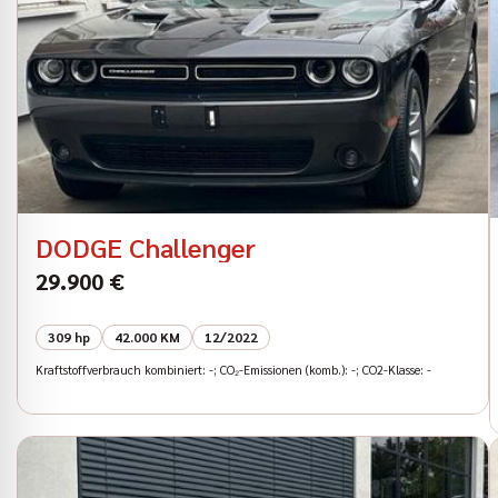
DODGE Challenger
29.900 €
309 hp
42.000 KM
12/2022
Kraftstoffverbrauch kombiniert: -; CO₂-Emissionen (komb.): -; CO2-Klasse: -