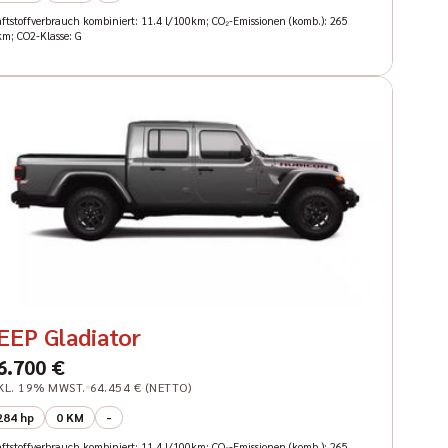
aftstoffverbrauch kombiniert: 11.4 l/100km; CO₂-Emissionen (komb.): 265
km; CO2-Klasse: G
EEP Gladiator
6.700 €
KL. 19% MWST.
64.454 € (NETTO)
284 hp
0 KM
-
aftstoffverbrauch kombiniert: 11.4 l/100km; CO₂-Emissionen (komb.): 265