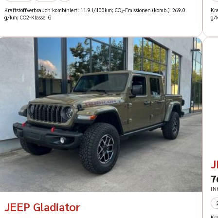
Kraftstoffverbrauch kombiniert: 11.9 l/100km; CO₂-Emissionen (komb.): 269.0
Kr
g/km; CO2-Klasse: G
g/
J
7
IN
JEEP Gladiator
Kr