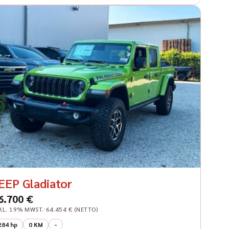
EEP Gladiator
6.700 €
KL. 19% MWST.
64.454 € (NETTO)
284 hp
0 KM
-