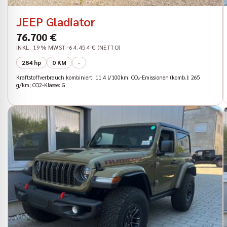
JEEP Gladiator
76.700 €
INKL. 19% MWST.
64.454 € (NETTO)
284 hp
0 KM
-
Kraftstoffverbrauch kombiniert: 11.4 l/100km; CO₂-Emissionen (komb.): 265
g/km; CO2-Klasse: G