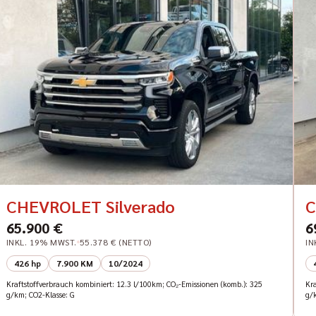
CHEVROLET Silverado
C
65.900 €
6
INKL. 19% MWST.
55.378 € (NETTO)
IN
426 hp
7.900 KM
10/2024
Kraftstoffverbrauch kombiniert: 12.3 l/100km; CO₂-Emissionen (komb.): 325
Kr
g/km; CO2-Klasse: G
g/