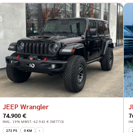
JEEP Wrangler
J
74.900 €
7
INKL. 19% MWST.
62.941 € (NETTO)
IN
272 PS
0 KM
-