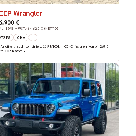
EEP Wrangler
6.900 €
KL. 19% MWST.
64.622 € (NETTO)
272 PS
0 KM
-
aftstoffverbrauch kombiniert: 11.9 l/100km; CO₂-Emissionen (komb.): 269.0
km; CO2-Klasse: G