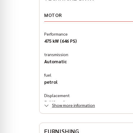
MOTOR
Performance
475 kW (646 PS)
transmission
Automatic
fuel
petrol
Displacement
5,460 cm³
Show more information
Antriebsart
Heckantrieb
FURNISHING