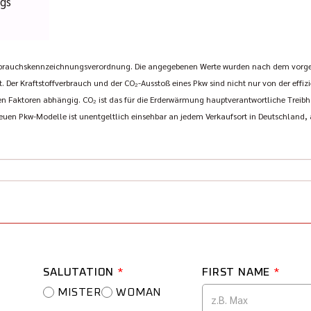
ugs
rbrauchskennzeichnungsverordnung. Die angegebenen Werte wurden nach dem vorg
t. Der Kraftstoffverbrauch und der CO₂-Ausstoß eines Pkw sind nicht nur von der effi
 Faktoren abhängig. CO₂ ist das für die Erderwärmung hauptverantwortliche Treibha
euen Pkw-Modelle ist unentgeltlich einsehbar an jedem Verkaufsort in Deutschland
SALUTATION
*
FIRST NAME
*
MISTER
WOMAN