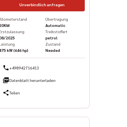
Unverbindlich anfragen
Kilometerstand
Übertragung
20KM
Automatic
Erstzulassung
Treibstoffart
08/2025
petrol
Leistung
Zustand
475 kW (646 hp)
Needed
+498942716413
Datenblatt herunterladen
Teilen