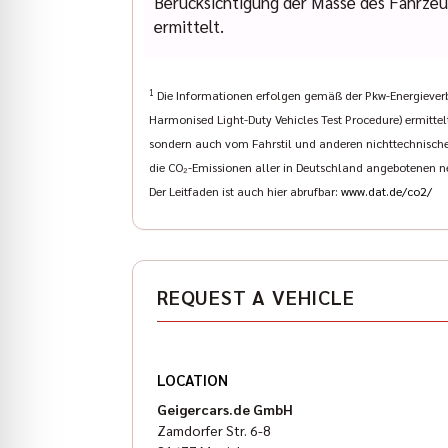
Berücksichtigung der Masse des Fahrze
Elisabeth Ostermann: (089) 427 164 -18
ermittelt.
www.indianmuenchen.com
www.geigercars.de
Errors, changes and prior sale reserved
1
Die Informationen erfolgen gemäß der Pkw-Energieve
Harmonised Light-Duty Vehicles Test Procedure) ermittel
sondern auch vom Fahrstil und anderen nichttechnischen
die CO₂-Emissionen aller in Deutschland angebotenen n
Der Leitfaden ist auch hier abrufbar:
www.dat.de/co2/
REQUEST A VEHICLE
LOCATION
Geigercars.de GmbH
Zamdorfer Str. 6-8