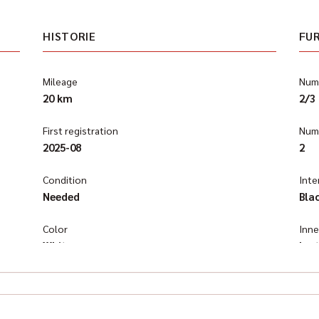
HISTORIE
FU
Mileage
Numb
20 km
2/3
First registration
Numb
2025-08
2
Condition
Inte
Needed
Bla
Color
Inn
White
lea
Color (Manufacturer)
Klim
G8G Arctic White
Aut