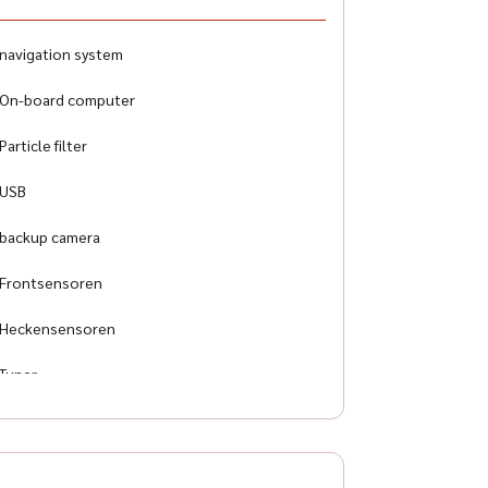
ag
nt, side and other airbags
navigation system
pment line
On-board computer
Particle filter
USB
backup camera
Frontsensoren
Heckensensoren
Tuner