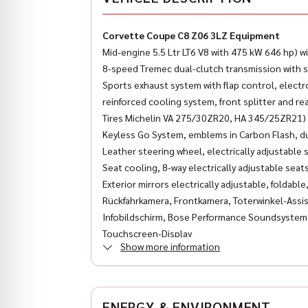
Corvette Coupe C8 Z06 3LZ Equipment
Mid-engine 5.5 Ltr LT6 V8 with 475 kW 646 hp) w
8-speed Tremec dual-clutch transmission with s
Sports exhaust system with flap control, electro
reinforced cooling system, front splitter and rea
Tires Michelin VA 275/30ZR20, HA 345/25ZR21)
Keyless Go System, emblems in Carbon Flash, d
Leather steering wheel, electrically adjustable
Seat cooling, 8-way electrically adjustable sea
Exterior mirrors electrically adjustable, foldable
Rückfahrkamera, Frontkamera, Toterwinkel-Assis
Infobildschirm, Bose Performance Soundsystem 
Touchscreen-Display
Show more information
LED headlights.
Special equipment:
Competition Sportsitze
HTE Lederausstattung Jet Black
ENERGY & ENVIRONMENT