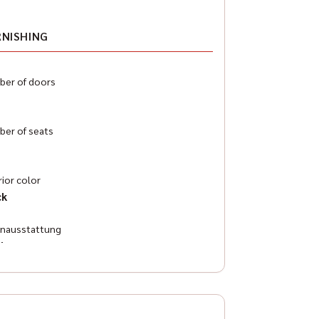
RNISHING
er of doors
er of seats
rior color
ck
enausstattung
ther
atisierung
omatic air conditioning