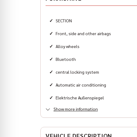
Zylinder
8
✓
SECTION
Karosserieform
Sports car
✓
Front, side and other airbags
✓
Alloy wheels
✓
Bluetooth
✓
central locking system
✓
Automatic air conditioning
✓
Elektrische Außenspiegel
Show more information
✓
Elektrische Fensterheber
✓
ESP
VEHICLE DESCRIPTION