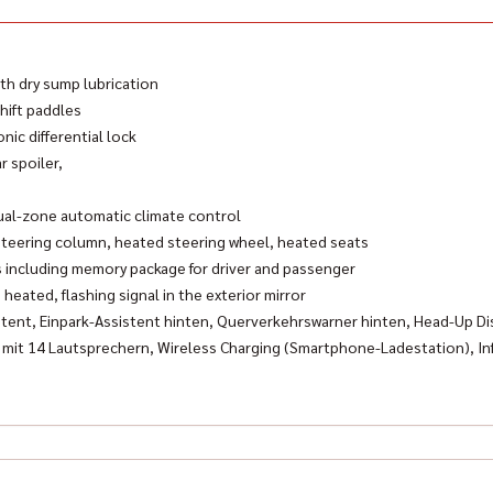
ith dry sump lubrication
hift paddles
nic differential lock
r spoiler,
ual-zone automatic climate control
 steering column, heated steering wheel, heated seats
ts including memory package for driver and passenger
, heated, flashing signal in the exterior mirror
tent, Einpark-Assistent hinten, Querverkehrswarner hinten, Head-Up Di
mit 14 Lautsprechern, Wireless Charging (Smartphone-Ladestation), Inf