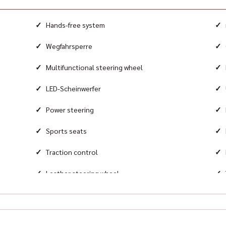
Airb
Fro
✓
✓
Hands-free system
Equi
✓
✓
Wegfahrsperre
3LZ
✓
✓
Multifunctional steering wheel
✓
✓
LED-Scheinwerfer
✓
✓
Power steering
✓
✓
Sports seats
✓
✓
Traction control
✓
✓
Leather steering wheel
✓
Tire pressure control