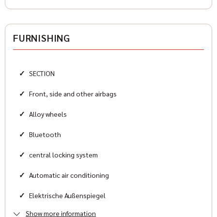
Antriebsart
Heckantrieb
FURNISHING
Zylinder
8
✓
SECTION
Karosserieform
Cabrio
✓
Front, side and other airbags
✓
Alloy wheels
HISTORIE
✓
Bluetooth
Condition
✓
central locking system
New
✓
Automatic air conditioning
Color
✓
Elektrische Außenspiegel
Orange Metallic
Show more information
✓
Elektrische Fensterheber