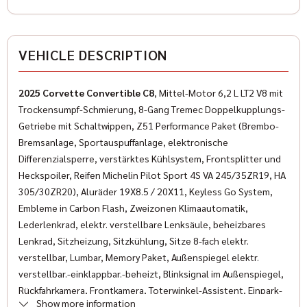
Color (Manufacturer)
GC5 Amplify Orange
✓
ESP
VEHICLE DESCRIPTION
✓
Hands-free system
FURNISHING
✓
Wegfahrsperre
2025 Corvette Convertible C8
, Mittel-Motor 6,2 L LT2 V8 mit
Number of doors
Trockensumpf-Schmierung, 8-Gang Tremec Doppelkupplungs-
✓
Multifunctional steering wheel
2/3
Getriebe mit Schaltwippen, Z51 Performance Paket (Brembo-
✓
Bremsanlage, Sportauspuffanlage, elektronische
LED-Scheinwerfer
Number of seats
Differenzialsperre, verstärktes Kühlsystem, Frontsplitter und
2
✓
Power steering
Heckspoiler, Reifen Michelin Pilot Sport 4S VA 245/35ZR19, HA
305/30ZR20), Aluräder 19X8.5 / 20X11, Keyless Go System,
✓
Sports seats
Interior color
Embleme in Carbon Flash, Zweizonen Klimaautomatik,
Black
Lederlenkrad, elektr. verstellbare Lenksäule, beheizbares
✓
Traction control
Lenkrad, Sitzheizung, Sitzkühlung, Sitze 8-fach elektr.
Innenausstattung
✓
verstellbar, Lumbar, Memory Paket, Außenspiegel elektr.
Leather steering wheel
leather
verstellbar.-einklappbar.-beheizt, Blinksignal im Außenspiegel,
✓
Tire pressure control
Rückfahrkamera, Frontkamera, Toterwinkel-Assistent, Einpark-
Klimatisierung
Show more information
Assistent hinten, Querverkehrswarner hinten, ABS, elektr.