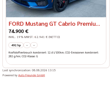
FORD Mustang GT Cabrio Premium
5.0l V8 Grail
74.900 €
INKL. 19% MWST.
62.941 € (NETTO)
492 hp
-
-
Kraftstoffverbrauch kombiniert: 12.4 l/100km; CO2-Emissionen kombiniert:
282 g/km; CO2-Klasse: G
Last synchronization:
08.08.2026 13:15
Powered by
Auto Freunde GmbH