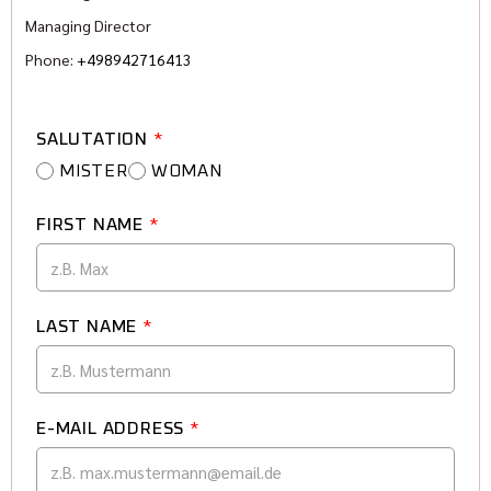
Pascal Halbroth: (089) 427164-19
Managing Director
Karl Geiger: (089) 427164-13
Phone:
+498942716413
Elisabeth Ostermann: (089) 427 164 -18
www.indianmuenchen.com
www.geigercars.de
Errors, changes and prior sale reserved
SALUTATION
*
MISTER
WOMAN
FIRST NAME
*
LAST NAME
*
E-MAIL ADDRESS
*