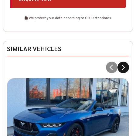
We protect your data according to GDPR standards.
SIMILAR VEHICLES
1
I
Kr
28