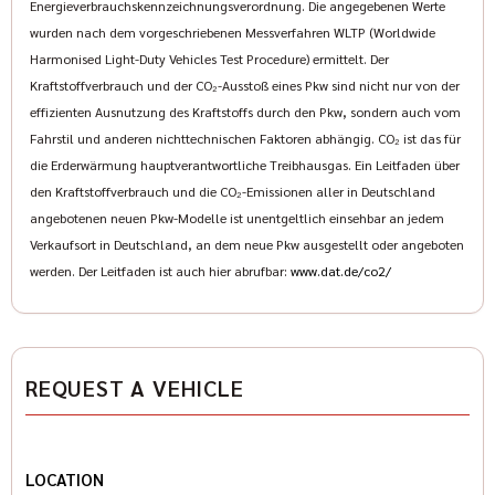
Energieverbrauchskennzeichnungsverordnung. Die angegebenen Werte
TÜV 825.-€
wurden nach dem vorgeschriebenen Messverfahren WLTP (Worldwide
Gurtstrebe (Pulverbeschichtet) inkl. Schroth 4 Punkt Gurten
Harmonised Light-Duty Vehicles Test Procedure) ermittelt. Der
Preis Montage 3.999.-€
Kraftstoffverbrauch und der CO₂-Ausstoß eines Pkw sind nicht nur von der
Tieferlegungsfedern KW (Funktion mit Lift & Magnetic)
effizienten Ausnutzung des Kraftstoffs durch den Pkw, sondern auch vom
Teilepreis 1.149.-€ / Preis Montage & TÜV 2.050.-€
Fahrstil und anderen nichttechnischen Faktoren abhängig. CO₂ ist das für
Gewindfahrwerk KWV3 (Funktion mit Lift & Magnetic) Teilepreis
die Erderwärmung hauptverantwortliche Treibhausgas. Ein Leitfaden über
3.988.-€ / Preis Montage & TÜV 5.492.-€
den Kraftstoffverbrauch und die CO₂-Emissionen aller in Deutschland
Gewindefahrwerk KWV5 (Funktion mit Lift & Magnetic)
angebotenen neuen Pkw-Modelle ist unentgeltlich einsehbar an jedem
Teilepreis 8.758.-€ / Preis Montage & TÜV 10.252.-€
Verkaufsort in Deutschland, an dem neue Pkw ausgestellt oder angeboten
Gewindefahrwerk KWV5 Clubsport (Funktion nur ohne Lift &
werden. Der Leitfaden ist auch hier abrufbar:
www.dat.de/co2/
Magnetic) Teilepreis 10.997.-€ / Preis Montage & TÜV 12.267.-
€
BBS Komplettradsatz 20"/21" (Reifen VA245/30R20-HA
305/25R21) Preis inkl. Montage & TÜV 5.599.-€
REQUEST A VEHICLE
OZ Komplettradsatz 19"/20" (Reifen VA 245/35R19-HA
305/30R20) Preis inkl. Montage & TÜV 4.990.-€
OZ Komplettradsatz 20"/21" (Reifen VA 245/30R20-HA
305/25R21) Preis inkl. Montage & TÜV 5.599.-€
LOCATION
Stahlflex Bremsleitungen Preis inkl. Montage & TÜV 690.-€