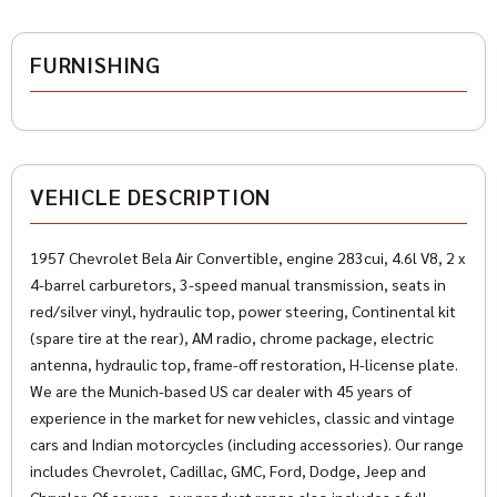
Karosserieform
Cabrio
FURNISHING
HISTORIE
Mileage
VEHICLE DESCRIPTION
99.999 km
First registration
1957 Chevrolet Bela Air Convertible, engine 283cui, 4.6l V8, 2 x
1957-07
4-barrel carburetors, 3-speed manual transmission, seats in
red/silver vinyl, hydraulic top, power steering, Continental kit
Condition
(spare tire at the rear), AM radio, chrome package, electric
Needed
antenna, hydraulic top, frame-off restoration, H-license plate.
We are the Munich-based US car dealer with 45 years of
Color
experience in the market for new vehicles, classic and vintage
Red
cars and Indian motorcycles (including accessories). Our range
includes Chevrolet, Cadillac, GMC, Ford, Dodge, Jeep and
Color (Manufacturer)