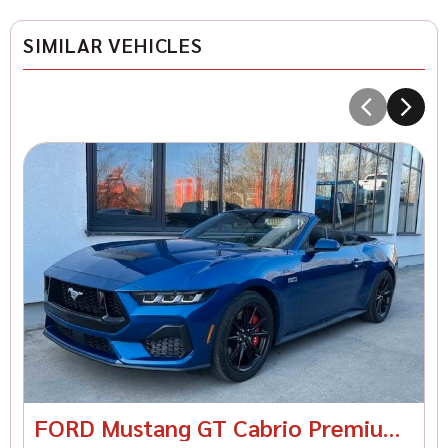
SIMILAR VEHICLES
1
I
Kr
28
FORD Mustang GT Cabrio Premium