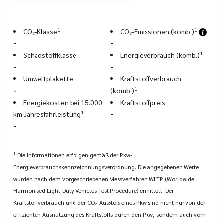
www.geigercars.de
Errors, changes and prior sale reserved
1
1
CO₂-Klasse
CO₂-Emissionen (komb.)
-
-
1
Schadstoffklasse
Energieverbrauch (komb.)
-
-
Umweltplakette
Kraftstoffverbrauch
1
-
(komb.)
Energiekosten bei 15.000
Kraftstoffpreis
1
-
km Jahresfahrleistung
-
1
Die Informationen erfolgen gemäß der Pkw-
Energieverbrauchskennzeichnungsverordnung. Die angegebenen Werte
wurden nach dem vorgeschriebenen Messverfahren WLTP (Worldwide
Harmonised Light-Duty Vehicles Test Procedure) ermittelt. Der
Kraftstoffverbrauch und der CO₂-Ausstoß eines Pkw sind nicht nur von der
effizienten Ausnutzung des Kraftstoffs durch den Pkw, sondern auch vom