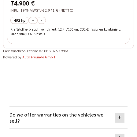
5.0l V8 Grail
74.900 €
INKL. 19% MWST.
62.941 € (NETTO)
492 hp
-
-
Kraftstoffverbrauch kombiniert: 12.4 l/100km; CO2-Emissionen kombiniert:
282 g/km; CO2-Klasse: G
Last synchronization:
07.08.2026 19:04
Powered by
Auto Freunde GmbH
Do we offer warranties on the vehicles we
sell?