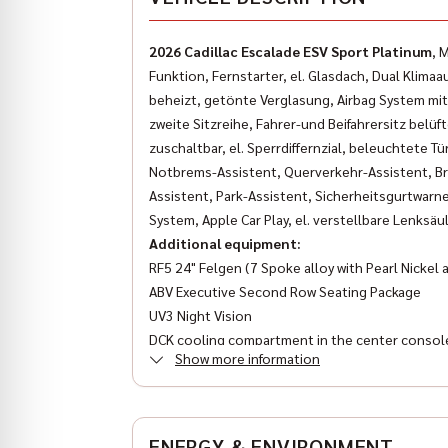
2026 Cadillac Escalade ESV Sport Platinum
, 
Funktion, Fernstarter, el. Glasdach, Dual Klima
beheizt, getönte Verglasung, Airbag System mit
zweite Sitzreihe, Fahrer-und Beifahrersitz belü
zuschaltbar, el. Sperrdiffernzial, beleuchtete T
Notbrems-Assistent, Querverkehr-Assistent, Br
Assistent, Park-Assistent, Sicherheitsgurtwarn
System, Apple Car Play, el. verstellbare Lenksä
Additional equipment:
RF5 24" Felgen (7 Spoke alloy with Pearl Nickel 
ABV Executive Second Row Seating Package
UV3 Night Vision
DCK cooling compartment in the center consol
Show more information
B3L electrically extendable running boards
EH5 Sheer Gray #62710
Wir sind der Münchner US-Car-Händler mit 47 Ja
unserem Sortiment zählen Chevrolet, Cadillac, 
ENERGY & ENVIRONMENT