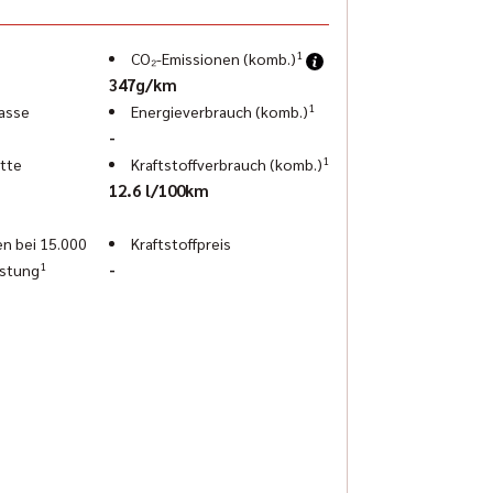
alette. Einige unserer Fahrzeugmodelle sowie
formationen hierzu finden Sie unter der Rubrik
1
CO₂-Emissionen (komb.)
347g/km
1
asse
Energieverbrauch (komb.)
-
1
tte
Kraftstoffverbrauch (komb.)
12.6 l/100km
n bei 15.000
Kraftstoffpreis
1
-
istung