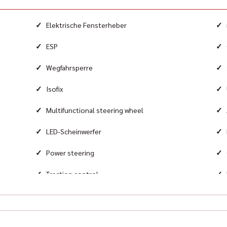
Airb
Fro
✓
✓
Elektrische Fensterheber
Equi
✓
✓
ESP
Spo
✓
✓
Wegfahrsperre
✓
✓
Isofix
✓
✓
Multifunctional steering wheel
✓
✓
LED-Scheinwerfer
✓
✓
Power steering
✓
✓
Traction control
✓
✓
Leather steering wheel
✓
Tire pressure control