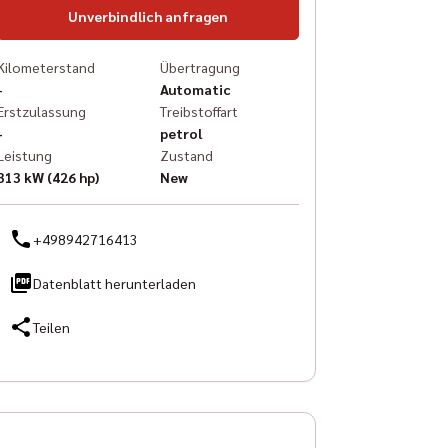
Unverbindlich anfragen
Kilometerstand
Übertragung
-
Automatic
Erstzulassung
Treibstoffart
-
petrol
Leistung
Zustand
313 kW (426 hp)
New
+498942716413
Datenblatt herunterladen
Teilen