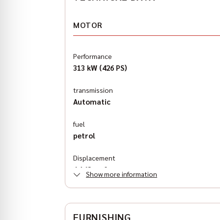
MOTOR
Performance
313 kW (426 PS)
transmission
Automatic
fuel
petrol
Displacement
6,162 cm³
Show more information
Antriebsart
all wheel drive
FURNISHING