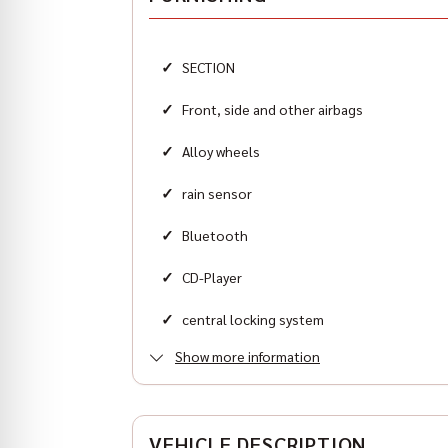
Zylinder
8
✓
SECTION
Karosserieform
Geländewagen
✓
Front, side and other airbags
✓
Alloy wheels
✓
rain sensor
✓
Bluetooth
✓
CD-Player
✓
central locking system
Show more information
✓
Automatik Klimatisierung 3 Zonen
✓
Elektrische Außenspiegel
VEHICLE DESCRIPTION