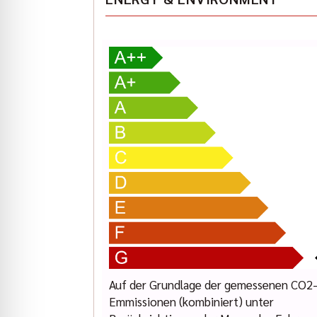
anspruchsvolle Fahrzeugveredelungen (auf Wun
die komplette Range an Indian Motorrädern steh
Vermietung auf unsere Homepage. Schauen Sie d
We are looking forward to your contact.
Sven Hoesser: (089) 427164-33
Pascal Halbroth: (089) 427164-19
Karl Geiger: (089) 427164-13
Elisabeth Ostermann: (089) 427 164 -18
www.indianmuenchen.com
www.geigercars.de
Errors, changes and prior sale reserved
Auf der Grundlage der gemessenen CO2
Emmissionen (kombiniert) unter