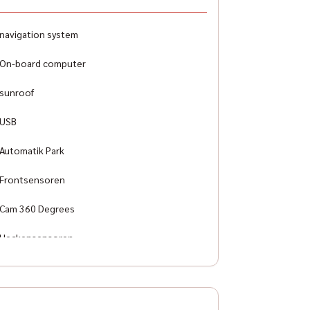
ag
nt, side and other airbags
navigation system
pment line
On-board computer
rt Platinum
sunroof
USB
Automatik Park
Frontsensoren
Cam 360 Degrees
Heckensensoren
Tuner