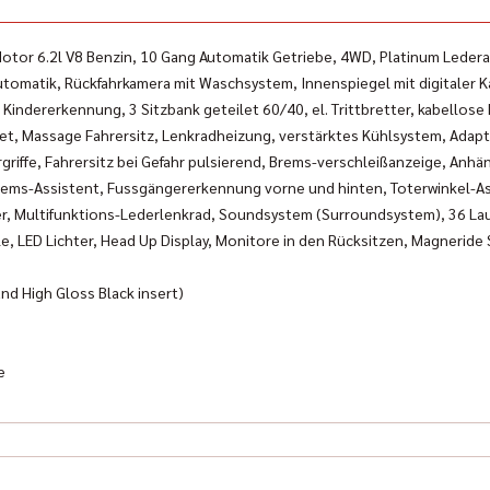
Motor 6.2l V8 Benzin, 10 Gang Automatik Getriebe, 4WD, Platinum Leder
automatik, Rückfahrkamera mit Waschsystem, Innenspiegel mit digitaler K
 Kindererkennung, 3 Sitzbank geteilet 60/40, el. Trittbretter, kabello
ftet, Massage Fahrersitz, Lenkradheizung, verstärktes Kühlsystem, Adap
ürgriffe, Fahrersitz bei Gefahr pulsierend, Brems-verschleißanzeige, Anh
ems-Assistent, Fussgängererkennung vorne und hinten, Toterwinkel-Ass
er, Multifunktions-Lederlenkrad, Soundsystem (Surroundsystem), 36 Lau
ule, LED Lichter, Head Up Display, Monitore in den Rücksitzen, Magnerid
and High Gloss Black insert)
e
hren Erfahrung auf dem Markt für Neufahrzeuge, Old- und Youngtimer un
GMC, Ford, Dodge, Jeep und Chrysler. Selbstverständlich gehören auch 