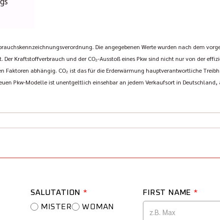
ugs
rbrauchskennzeichnungsverordnung. Die angegebenen Werte wurden nach dem vorg
t. Der Kraftstoffverbrauch und der CO₂-Ausstoß eines Pkw sind nicht nur von der effi
 Faktoren abhängig. CO₂ ist das für die Erderwärmung hauptverantwortliche Treibha
euen Pkw-Modelle ist unentgeltlich einsehbar an jedem Verkaufsort in Deutschland
SALUTATION
*
FIRST NAME
*
MISTER
WOMAN