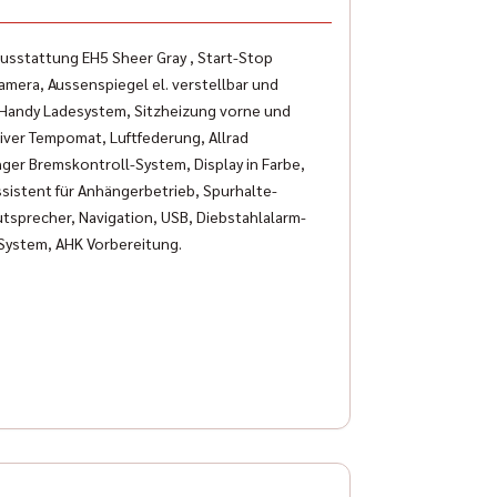
ausstattung EH5 Sheer Gray , Start-Stop
amera, Aussenspiegel el. verstellbar und
se Handy Ladesystem, Sitzheizung vorne und
tiver Tempomat, Luftfederung, Allrad
änger Bremskontroll-System, Display in Farbe,
istent für Anhängerbetrieb, Spurhalte-
tsprecher, Navigation, USB, Diebstahlalarm-
e System, AHK Vorbereitung.
d Indian Motorräder (inklusive Zubehör). Zu
der vollumfängliche Werkstattservice sowie