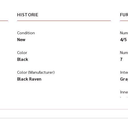
HISTORIE
FU
Condition
Numb
New
4/5
Color
Numb
Black
7
Color (Manufacturer)
Inte
Black Raven
Gra
Inn
lea
Klim
Aut