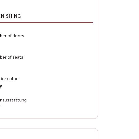
RNISHING
er of doors
er of seats
rior color
y
enausstattung
ther
atisierung
omatic climatisation 3 zones