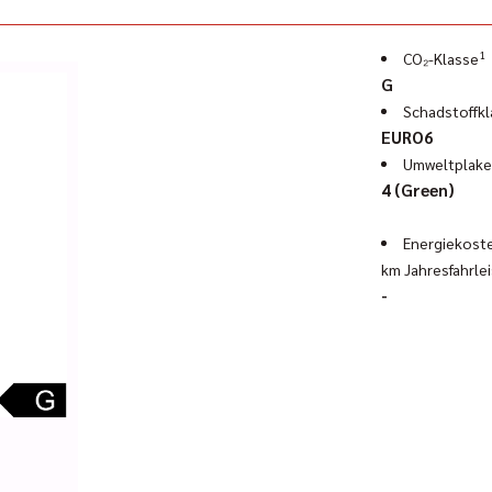
sch mit Leistungsmessung auf eigenem Prüfstand) zu unserer Produktp
en von April bis Oktober auch zur Anmietung zur Verfügung. Genauere In
1
CO₂-Klasse
och einfach mal vorbei auf www.geigercars.de.
G
Schadstoffkl
EURO6
Umweltplake
4 (Green)
Energiekoste
km Jahresfahrle
-
-