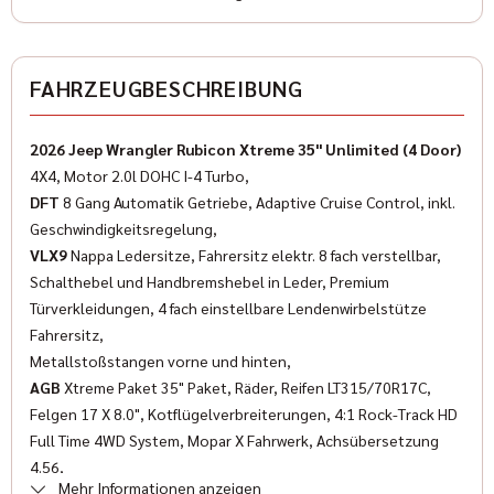
Farbe (Hersteller)
schwarz
✓
ESP
FAHRZEUGBESCHREIBUNG
✓
Wegfahrsperre
AUSSTATTUNG
✓
Isofix
2026 Jeep Wrangler Rubicon Xtreme 35" Unlimited (4 Door)
Anzahl der Türen
4X4, Motor 2.0l DOHC I-4 Turbo,
✓
Multifunktionslenkrad
4/5
DFT
8 Gang Automatik Getriebe, Adaptive Cruise Control, inkl.
✓
Geschwindigkeitsregelung,
LED-Scheinwerfer
Anzahl Sitzplätze
VLX9
Nappa Ledersitze, Fahrersitz elektr. 8 fach verstellbar,
5
✓
Servolenkung
Schalthebel und Handbremshebel in Leder, Premium
Türverkleidungen, 4 fach einstellbare Lendenwirbelstütze
✓
Traktionskontrolle
Innenfarbe
Fahrersitz,
Schwarz
Metallstoßstangen vorne und hinten,
✓
Lederlenkrad
AGB
Xtreme Paket 35" Paket, Räder, Reifen LT315/70R17C,
Innenausstattung
✓
Felgen 17 X 8.0", Kotflügelverbreiterungen, 4:1 Rock-Track HD
Reifendruckkontrolle
Leder
Full Time 4WD System, Mopar X Fahrwerk, Achsübersetzung
✓
Getönte Scheiben
4.56,
Klimatisierung
Mehr Informationen anzeigen
AJ1
Safety Group Parkhilfe hinten, Toterwinkelfunktion,