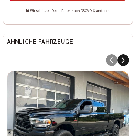
Wir schützen Deine Daten nach DSGVO-Standards.
ÄHNLICHE FAHRZEUGE
D
T
8
I
Kr
41