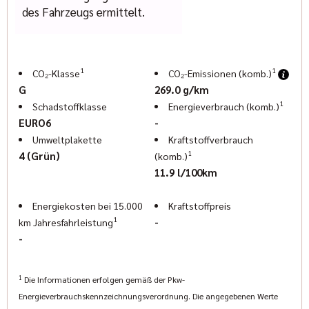
www.indianmuenchen.com
des Fahrzeugs ermittelt.
www.geigercars.de
Irrtum, Änderungen und Zwischenverkauf vorbehalten
1
1
CO₂-Klasse
CO₂-Emissionen (komb.)
G
269.0 g/km
1
Schadstoffklasse
Energieverbrauch (komb.)
EURO6
-
Umweltplakette
Kraftstoffverbrauch
1
4 (Grün)
(komb.)
11.9 l/100km
Energiekosten bei 15.000
Kraftstoffpreis
1
-
km Jahresfahrleistung
-
1
Die Informationen erfolgen gemäß der Pkw-
Energieverbrauchskennzeichnungsverordnung. Die angegebenen Werte