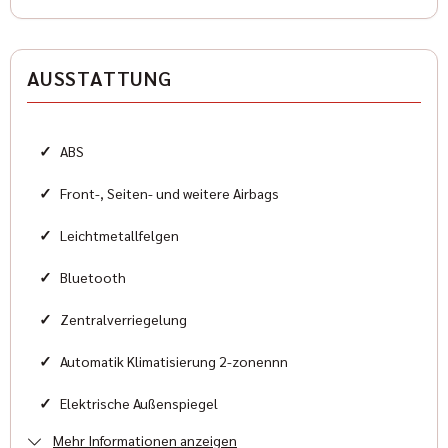
Antriebsart
Allradantrieb
AUSSTATTUNG
Zylinder
4
✓
ABS
Karosserieform
Geländewagen
✓
Front-, Seiten- und weitere Airbags
✓
Leichtmetallfelgen
HISTORIE
✓
Bluetooth
Zustand
✓
Zentralverriegelung
Neu
✓
Automatik Klimatisierung 2-zonennn
Farbe
✓
Elektrische Außenspiegel
Schwarz
Mehr Informationen anzeigen
✓
Elektrische Fensterheber