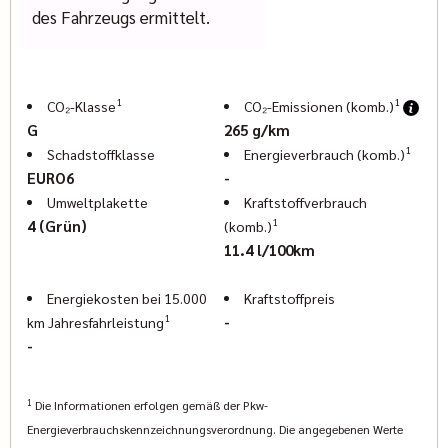
• Vollwertiges Reserverad
des Fahrzeugs ermittelt.
Exterieur
• Hardtop, Herausnehmbare Dachpaneele, Abnehmbare Türen
• LED-Scheinwerfer
• LED-Tagfahrlicht
1
1
CO₂-Klasse
CO₂-Emissionen (komb.)
• LED-Nebelscheinwerfer
G
265 g/km
• Privacy Glass
1
Schadstoffklasse
Energieverbrauch (komb.)
• Ladeflächenbeleuchtung
EURO6
-
• Anhängerkupplungsvorbereitung
Umweltplakette
Kraftstoffverbrauch
Interieur
1
4 (Grün)
(komb.)
• Premium-Lederausstattung
11.4 l/100km
• Elektrisch verstellbare Vordersitze
• Sitzheizung vorne
Energiekosten bei 15.000
Kraftstoffpreis
• Lenkradheizung
1
-
km Jahresfahrleistung
• Multifunktionslederlenkrad
-
• Klimaautomatik
• Mittelarmlehne
1
Die Informationen erfolgen gemäß der Pkw-
• Rücksitzbank umklappbar
Energieverbrauchskennzeichnungsverordnung. Die angegebenen Werte
Infotainment