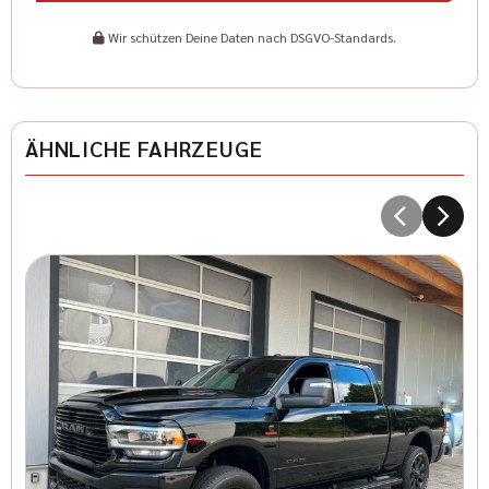
Wir schützen Deine Daten nach DSGVO-Standards.
ÄHNLICHE FAHRZEUGE
D
T
8
I
Kr
41