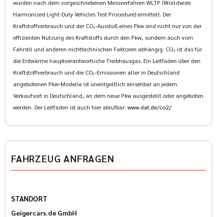
wurden nach dem vorgeschriebenen Messverfahren WLTP (Worldwide
• Uconnect 5
Harmonized Light-Duty Vehicles Test Procedure) ermittelt. Der
• 12,3 Zoll Touchscreen
Kraftstoffverbrauch und der CO₂-Ausstoß eines Pkw sind nicht nur von der
• Navigation
effizienten Nutzung des Kraftstoffs durch den Pkw, sondern auch vom
• Apple CarPlay
Fahrstil und anderen nichttechnischen Faktoren abhängig. CO₂ ist das für
• Android Auto
die Erdwärme hauptverantwortliche Treibhausgas. Ein Leitfaden über den
• Alpine Premium Soundsystem
Kraftstoffverbrauch und die CO₂-Emissionen aller in Deutschland
• Bluetooth Freisprecheinrichtung
angebotenen Pkw-Modelle ist unentgeltlich einsehbar an jedem
• USB-C Anschlüsse
Verkaufsort in Deutschland, an dem neue Pkw ausgestellt oder angeboten
• Sprachsteuerung
werden. Der Leitfaden ist auch hier abrufbar:
www.dat.de/co2/
• Digitales Fahrerdisplay
Assistenzsysteme
• Adaptiver Tempomat (ACC)
• Totwinkelassistent
FAHRZEUG ANFRAGEN
• Rear Cross Path Detection
• Frontkollisionswarner
• Notbremsassistent
• Spurhalteassistent
STANDORT
• Parksensoren hinten
Geigercars.de GmbH
• Rückfahrkamera