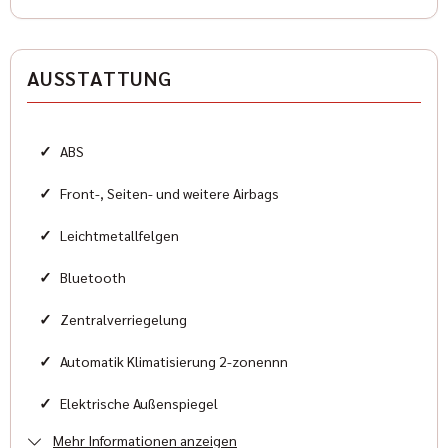
Antriebsart
Allradantrieb
AUSSTATTUNG
Zylinder
6
✓
ABS
Karosserieform
Geländewagen
✓
Front-, Seiten- und weitere Airbags
✓
Leichtmetallfelgen
HISTORIE
✓
Bluetooth
Zustand
✓
Zentralverriegelung
Neu
✓
Automatik Klimatisierung 2-zonennn
Farbe
✓
Elektrische Außenspiegel
Schwarz
Mehr Informationen anzeigen
✓
Elektrische Fensterheber