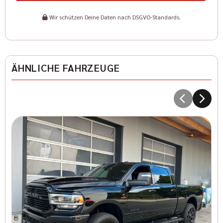
Wir schützen Deine Daten nach DSGVO-Standards.
ÄHNLICHE FAHRZEUGE
D
T
8
I
Kr
41