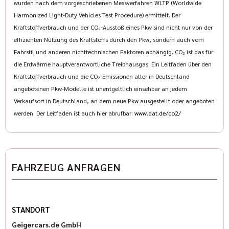
wurden nach dem vorgeschriebenen Messverfahren WLTP (Worldwide
Canyon-Silver Zynith!
Harmonized Light-Duty Vehicles Test Procedure) ermittelt. Der
GEIGERCARS ZUBEHÖR:
Kraftstoffverbrauch und der CO₂-Ausstoß eines Pkw sind nicht nur von der
Anhängerkupplung 3.500 kg inkl. Montage und TÜV 980,00 €
effizienten Nutzung des Kraftstoffs durch den Pkw, sondern auch vom
Ladeflächenabdeckung Backflip inkl. Montage und TÜV
Fahrstil und anderen nichttechnischen Faktoren abhängig. CO₂ ist das für
1.950,00 €
die Erdwärme hauptverantwortliche Treibhausgas. Ein Leitfaden über den
Unterboden- und Hohlraumschutz mit hochwertigem
Kraftstoffverbrauch und die CO₂-Emissionen aller in Deutschland
Korrosionsschutz 950,00 €
angebotenen Pkw-Modelle ist unentgeltlich einsehbar an jedem
Für Wohnkabinenbetrieb bieten wir eine Hinterachs-Auflastung
Verkaufsort in Deutschland, an dem neue Pkw ausgestellt oder angeboten
für Fahrzeuge
werden. Der Leitfaden ist auch hier abrufbar:
www.dat.de/co2/
mit Luftfederung auf 2.230 kg an.
∗alle Preise inkl. gesetzlicher MwSt
Wir sind der Münchner US-Car-Händler mit 46 Jahren Erfahrung
auf dem Markt für Neufahrzeuge, Old- und Youngtimer und
FAHRZEUG ANFRAGEN
Indian Motorräder (inklusive Zubehör). Zu unserem Sortiment
zählen Chevrolet, Cadillac, GMC, Ford, Dodge, Jeep und
Chrysler. Selbstverständlich gehören auch der vollumfängliche
Werkstattservice sowie anspruchsvolle
STANDORT
Fahrzeugveredelungen (auf Wunsch mit Leistungsmessung auf
Geigercars.de GmbH
eigenem Prüfstand) zu unserer Produktpalette. Einige unserer