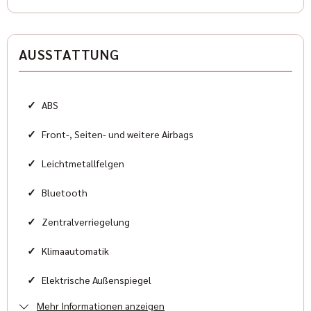
Antriebsart
Allradantrieb
AUSSTATTUNG
Zylinder
8
✓
ABS
Karosserieform
Geländewagen
✓
Front-, Seiten- und weitere Airbags
✓
Leichtmetallfelgen
HISTORIE
✓
Bluetooth
Zustand
✓
Zentralverriegelung
Neu
✓
Klimaautomatik
Farbe
✓
Elektrische Außenspiegel
Grau Metallic
Mehr Informationen anzeigen
✓
Elektrische Fensterheber