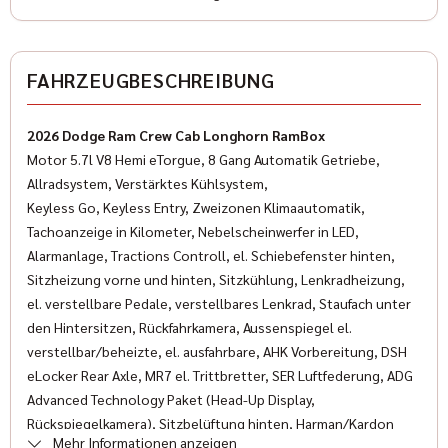
Farbe (Hersteller)
Granite Crystal
✓
ESP
FAHRZEUGBESCHREIBUNG
✓
Freisprecheinrichtung
AUSSTATTUNG
✓
Wegfahrsperre
2026 Dodge Ram Crew Cab Longhorn RamBox
Anzahl der Türen
Motor 5.7l V8 Hemi eTorgue, 8 Gang Automatik Getriebe,
✓
Multifunktionslenkrad
4/5
Allradsystem, Verstärktes Kühlsystem,
✓
Keyless Go, Keyless Entry, Zweizonen Klimaautomatik,
LED-Scheinwerfer
Anzahl Sitzplätze
Tachoanzeige in Kilometer, Nebelscheinwerfer in LED,
5
✓
Servolenkung
Alarmanlage, Tractions Controll, el. Schiebefenster hinten,
Sitzheizung vorne und hinten, Sitzkühlung, Lenkradheizung,
✓
Traktionskontrolle
Innenfarbe
el. verstellbare Pedale, verstellbares Lenkrad, Staufach unter
Schwarz
den Hintersitzen, Rückfahrkamera, Aussenspiegel el.
✓
Lederlenkrad
verstellbar/beheizte, el. ausfahrbare, AHK Vorbereitung, DSH
Innenausstattung
✓
eLocker Rear Axle, MR7 el. Trittbretter, SER Luftfederung, ADG
Reifendruckkontrolle
Leder
Advanced Technology Paket (Head-Up Display,
✓
Getönte Scheiben
Rückspiegelkamera), Sitzbelüftung hinten, Harman/Kardon
Klimatisierung
Mehr Informationen anzeigen
Premium Soundsystem mit 19 Lautsprechern, Tempomat mit