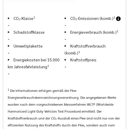
Sven Hoeßer: (089) 427164-33
Pascal Halbroth: (089) 427164-19
Innenausstattung
Leder
Karl Geiger: (089) 427164-13
1
1
CO₂-Klasse
CO₂-Emissionen (komb.)
Neu in der Motorworld München
-
-
Ausstattungslinie
Indian Motorcycle München & Geigercars
1
Schadstoffklasse
Energieverbrauch (komb.)
C1
Am Ausbesserungswerk 8
-
-
80939 München
Umweltplakette
Kraftstoffverbrauch
Elisabeth Ostermann Tel. Nr.: 089-23887773
1
-
(komb.)
E-Mail: elisabeth@geigercars.de
Energiekosten bei 15.000
Kraftstoffpreis
www.indianmuenchen.com
1
-
km Jahresfahrleistung
www.geigercars.de
-
Irrtum, Änderungen und Zwischenverkauf vorbehalten
1
Die Informationen erfolgen gemäß der Pkw-
Energieverbrauchskennzeichnungsverordnung. Die angegebenen Werte
wurden nach dem vorgeschriebenen Messverfahren WLTP (Worldwide
Harmonized Light-Duty Vehicles Test Procedure) ermittelt. Der
Kraftstoffverbrauch und der CO₂-Ausstoß eines Pkw sind nicht nur von der
effizienten Nutzung des Kraftstoffs durch den Pkw, sondern auch vom