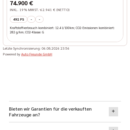
5.0l V8 Grail
74.900 €
INKL. 19% MWST.
62.941 € (NETTO)
492 PS
-
-
Kraftstoffverbrauch kombiniert: 12.4 l/100km; CO2-Emissionen kombiniert:
282 g/km; CO2-Klasse: G
Letzte Synchronisierung:
06.08.2026 23:56
Powered by
Auto Freunde GmbH
Bieten wir Garantien für die verkauften
Fahrzeuge an?