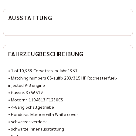
Antriebsart
Heckantrieb
AUSSTATTUNG
Zylinder
8
Karosserieform
Cabrio
FAHRZEUGBESCHREIBUNG
HISTORIE
• 1 of 10,939 Corvettes im Jahr 1961
• Matching numbers CS-suffix 283/315 HP Rochester fuel-
injected V-8 engine
Kilometerstand
• Gussnr. 3756519
99.999 km
• Motornr. 1104813 F1230CS
• 4-Gang Schaltgetriebe
Erstzulassung
• Honduras Maroon with White coves
1961-07
• schwarzes verdeck
• schwarze Innenausstattung
Zustand