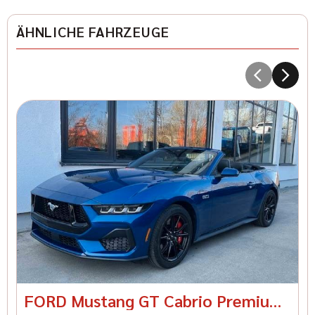
ÄHNLICHE FAHRZEUGE
1
I
Kr
28
FORD Mustang GT Cabrio Premium