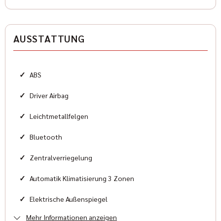
Antriebsart
Allradantrieb
AUSSTATTUNG
Zylinder
8
✓
ABS
Karosserieform
Geländewagen
✓
Driver Airbag
✓
Leichtmetallfelgen
HISTORIE
✓
Bluetooth
Kilometerstand
✓
Zentralverriegelung
20 km
✓
Automatik Klimatisierung 3 Zonen
Zustand
✓
Elektrische Außenspiegel
Neu
Mehr Informationen anzeigen
✓
Elektrische Fensterheber