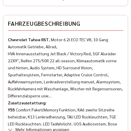
Farbe
Schwarz
✓
ESP
Farbe (Hersteller)
FAHRZEUGBESCHREIBUNG
✓
Wegfahrsperre
schwarz
✓
Multifunktionslenkrad
Chevrolet Tahoe RST
, Motor 6.2l ECO TEC V8, 10 Gang
Automatik Getriebe, Allrad,
AUSSTATTUNG
✓
LED-Scheinwerfer
HVA Innenausstattung Jet Black / Victory Red, SGF Aluräder
✓
22X9", Reifen 275/50R 22 all-season, Klimaautomatik vorne
Servolenkung
Anzahl der Türen
und hinten, Audio System, HD Surround Vision,
4/5
✓
Traktionskontrolle
Spurhaltesystem, Fernstarter, Adaptive Cruise Control,
Auffahrwarnsystem, Lenkradverstellung manuel, Alarmsystem,
✓
Lederlenkrad
Anzahl Sitzplätze
Rückfahrkamera mit Waschanlage, Wischer mit Regensensoren,
8
Differenzialsperre usw....
✓
Reifendruckkontrolle
Zusatzausstattung:
Innenfarbe
✓
Y55
Comfort Paket(Memory Funktion, KA6 zweite Sitzreihe
Getönte Scheiben
Schwarz
beheizbar, K13 Lenkradheizung, TAU LED Rückleuchten, TGE
✓
Navigationssystem
LED Rückleuchten, LED Tagfahrlicht, UQS Audiosystem, Bose
Innenausstattung
Mehr Informationen anzeigen
Soundsystem mit 10 Lautsprecher)