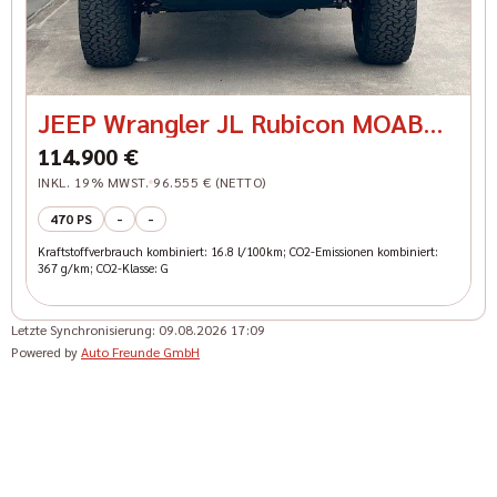
JEEP Wrangler JL Rubicon MOAB
392 Sky One-Winde MY26
114.900 €
INKL. 19% MWST.
96.555 € (NETTO)
470 PS
-
-
Kraftstoffverbrauch kombiniert: 16.8 l/100km; CO2-Emissionen kombiniert:
367 g/km; CO2-Klasse: G
Letzte Synchronisierung:
09.08.2026 17:09
Powered by
Auto Freunde GmbH