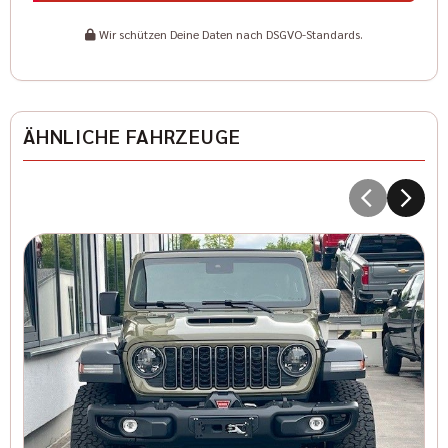
Wir schützen Deine Daten nach DSGVO-Standards.
ÄHNLICHE FAHRZEUGE
J
1
I
Kr
36