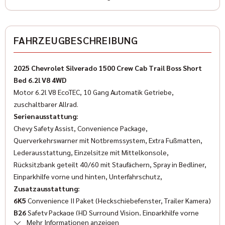
Farbe (Hersteller)
schwarz
✓
Elektrische Fensterheber
FAHRZEUGBESCHREIBUNG
✓
ESP
AUSSTATTUNG
✓
Wegfahrsperre
2025 Chevrolet Silverado 1500 Crew Cab Trail Boss Short
Anzahl der Türen
Bed 6.2l V8 4WD
✓
Isofix
4/5
Motor 6.2l V8 EcoTEC, 10 Gang Automatik Getriebe,
✓
zuschaltbarer Allrad.
Multifunktionslenkrad
Anzahl Sitzplätze
Serienausstattung:
5
✓
Servolenkung
Chevy Safety Assist, Convenience Package,
Querverkehrswarner mit Notbremssystem, Extra Fußmatten,
✓
Traktionskontrolle
Innenfarbe
Lederausstattung, Einzelsitze mit Mittelkonsole,
Schwarz
Rücksitzbank geteilt 40/60 mit Staufächern, Spray in Bedliner,
✓
Reifendruckkontrolle
Einparkhilfe vorne und hinten, Unterfahrschutz,
Innenausstattung
✓
Zusatzausstattung:
Bordcomputer
Leder
6K5
Convenience II Paket (Heckschiebefenster, Trailer Kamera)
✓
Trailer Coupling Preparation
B26
Safety Package (HD Surround Vision, Einparkhilfe vorne
Klimatisierung
Mehr Informationen anzeigen
und hinten, Anschluß für Anhängerkamara, Fußgängerwarnung