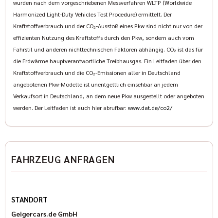
wurden nach dem vorgeschriebenen Messverfahren WLTP (Worldwide
zur Verfügung. Genauere Informationen hierzu finden Sie unter
Harmonized Light-Duty Vehicles Test Procedure) ermittelt. Der
der Rubrik Vermietung auf unsere Homepage. Schauen Sie
Kraftstoffverbrauch und der CO₂-Ausstoß eines Pkw sind nicht nur von der
doch einfach mal vorbei auf www.geigercars.de.
effizienten Nutzung des Kraftstoffs durch den Pkw, sondern auch vom
Wir freuen uns auf Ihre Kontaktaufnahme.
Fahrstil und anderen nichttechnischen Faktoren abhängig. CO₂ ist das für
Sven Hoeßer: (089) 427164-33
die Erdwärme hauptverantwortliche Treibhausgas. Ein Leitfaden über den
Pascal Halbroth: (089) 427164-19
Kraftstoffverbrauch und die CO₂-Emissionen aller in Deutschland
Karl Geiger: (089) 427164-13
angebotenen Pkw-Modelle ist unentgeltlich einsehbar an jedem
Elisabeth Ostermann: (089) 427 164 -18
Verkaufsort in Deutschland, an dem neue Pkw ausgestellt oder angeboten
www.indianmuenchen.com
werden. Der Leitfaden ist auch hier abrufbar:
www.dat.de/co2/
www.geigercars.de
Irrtum, Änderungen und Zwischenverkauf vorbehalten
FAHRZEUG ANFRAGEN
STANDORT
Geigercars.de GmbH