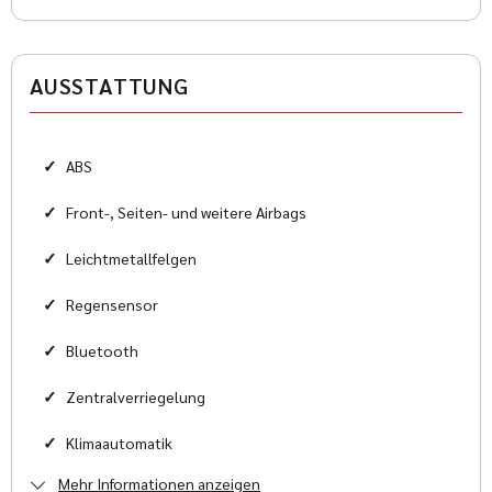
Antriebsart
Allradantrieb
AUSSTATTUNG
Zylinder
8
✓
ABS
Karosserieform
Geländewagen
✓
Front-, Seiten- und weitere Airbags
✓
Leichtmetallfelgen
HISTORIE
✓
Regensensor
Zustand
✓
Bluetooth
Neu
✓
Zentralverriegelung
Farbe
✓
Klimaautomatik
Schwarz
Mehr Informationen anzeigen
✓
Elektrische Außenspiegel