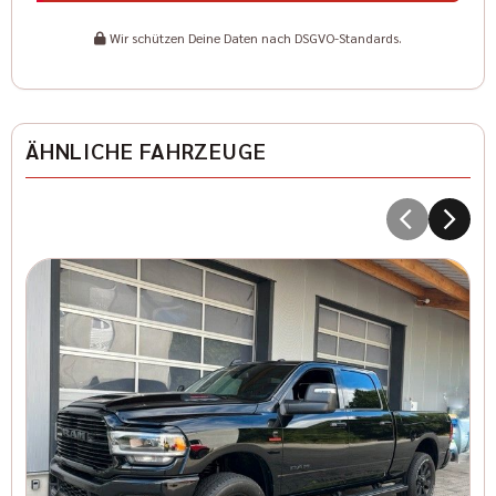
Wir schützen Deine Daten nach DSGVO-Standards.
ÄHNLICHE FAHRZEUGE
D
T
8
I
Kr
41