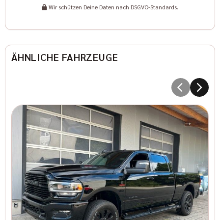
Wir schützen Deine Daten nach DSGVO-Standards.
ÄHNLICHE FAHRZEUGE
D
T
8
I
Kr
41