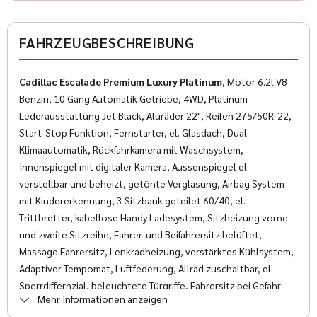
Gebraucht
✓
Elektrische Außenspiegel
Farbe
FAHRZEUGBESCHREIBUNG
✓
Elektrische Fensterheber
Blau Metallic
✓
ESP
Cadillac Escalade Premium Luxury Platinum
, Motor 6.2l V8
Farbe (Hersteller)
Benzin, 10 Gang Automatik Getriebe, 4WD, Platinum
✓
Freisprecheinrichtung
GLU Dark Moon Blue
Lederausstattung Jet Black, Aluräder 22", Reifen 275/50R-22,
✓
Start-Stop Funktion, Fernstarter, el. Glasdach, Dual
Wegfahrsperre
AUSSTATTUNG
Klimaautomatik, Rückfahrkamera mit Waschsystem,
✓
Isofix
Innenspiegel mit digitaler Kamera, Aussenspiegel el.
verstellbar und beheizt, getönte Verglasung, Airbag System
✓
Multifunktionslenkrad
Anzahl der Türen
mit Kindererkennung, 3 Sitzbank geteilet 60/40, el.
4/5
Trittbretter, kabellose Handy Ladesystem, Sitzheizung vorne
✓
LED-Scheinwerfer
und zweite Sitzreihe, Fahrer-und Beifahrersitz belüftet,
Anzahl Sitzplätze
✓
Massage Fahrersitz, Lenkradheizung, verstärktes Kühlsystem,
Servolenkung
7
Adaptiver Tempomat, Luftfederung, Allrad zuschaltbar, el.
✓
Traktionskontrolle
Sperrdiffernzial, beleuchtete Türgriffe, Fahrersitz bei Gefahr
Innenfarbe
Mehr Informationen anzeigen
pulsierend, Bremsverschleißanzeige, Anhänger Bremskontroll-
Schwarz
✓
Lederlenkrad