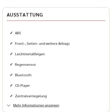
Antriebsart
Allradantrieb
AUSSTATTUNG
Zylinder
8
✓
ABS
Karosserieform
Geländewagen
✓
Front-, Seiten- und weitere Airbags
✓
Leichtmetallfelgen
HISTORIE
✓
Regensensor
Kilometerstand
✓
Bluetooth
17.700 km
✓
CD-Player
Erstzulassung
✓
Zentralverriegelung
2024-02
Mehr Informationen anzeigen
✓
Automatik Klimatisierung 3 Zonen
Zustand