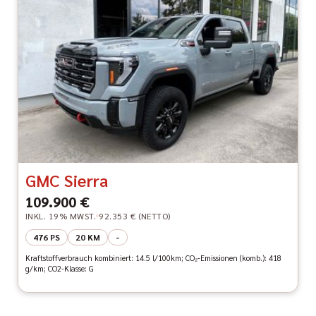
GMC Sierra
109.900 €
INKL. 19% MWST.
92.353 € (NETTO)
476 PS
20 KM
-
Kraftstoffverbrauch kombiniert: 14.5 l/100km; CO₂-Emissionen (komb.): 418
g/km; CO2-Klasse: G