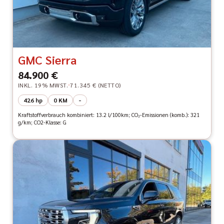
GMC Sierra
84.900 €
INKL. 19% MWST.
71.345 € (NETTO)
426 hp
0 KM
-
Kraftstoffverbrauch kombiniert: 13.2 l/100km; CO₂-Emissionen (komb.): 321
g/km; CO2-Klasse: G