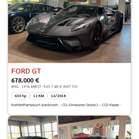
FORD GT
678.000 €
INKL. 19% MWST.
569.748 € (NETTO)
630 hp
12 KM
12/2018
Kraftstoffverbrauch kombiniert: -; CO₂-Emissionen (komb.): -; CO2-Klasse: -