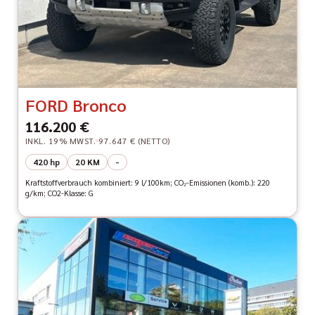
FORD Bronco
116.200 €
INKL. 19% MWST.
97.647 € (NETTO)
420 hp
20 KM
-
Kraftstoffverbrauch kombiniert: 9 l/100km; CO₂-Emissionen (komb.): 220
g/km; CO2-Klasse: G