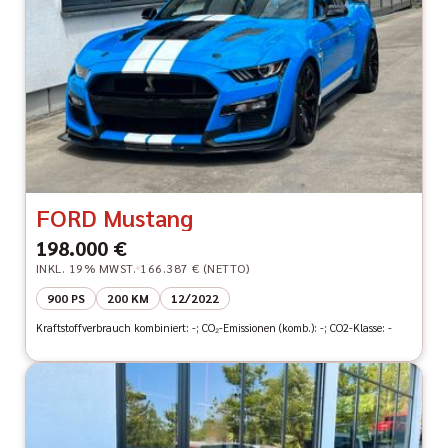
FORD Mustang
198.000 €
INKL. 19% MWST.
166.387 € (NETTO)
900 PS
200 KM
12/2022
Kraftstoffverbrauch kombiniert: -; CO₂-Emissionen (komb.): -; CO2-Klasse: -