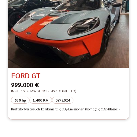
FORD GT
999.000 €
INKL. 19% MWST.
839.496 € (NETTO)
630 hp
1.400 KM
07/2024
Kraftstoffverbrauch kombiniert: -; CO₂-Emissionen (komb.): -; CO2-Klasse: -