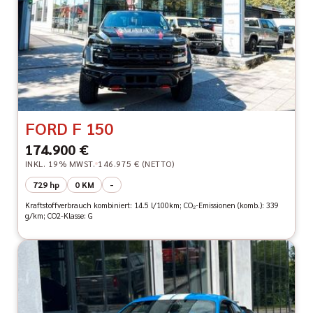
FORD F 150
174.900 €
INKL. 19% MWST.
146.975 € (NETTO)
729 hp
0 KM
-
Kraftstoffverbrauch kombiniert: 14.5 l/100km; CO₂-Emissionen (komb.): 339
g/km; CO2-Klasse: G