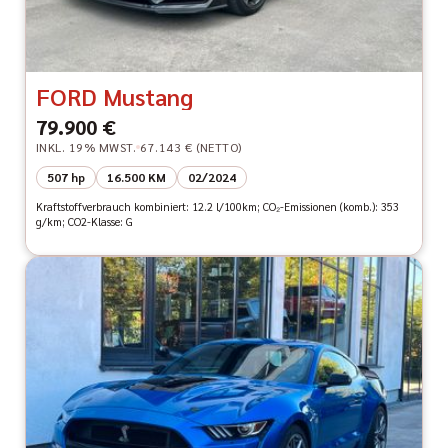
FORD Mustang
79.900 €
INKL. 19% MWST.
67.143 € (NETTO)
507 hp
16.500 KM
02/2024
Kraftstoffverbrauch kombiniert: 12.2 l/100km; CO₂-Emissionen (komb.): 353
g/km; CO2-Klasse: G