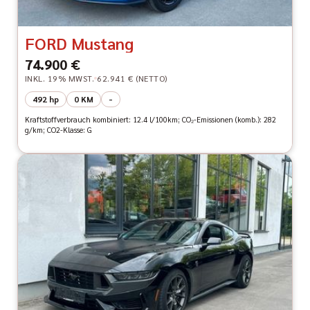
FORD Mustang
74.900 €
INKL. 19% MWST.
62.941 € (NETTO)
492 hp
0 KM
-
Kraftstoffverbrauch kombiniert: 12.4 l/100km; CO₂-Emissionen (komb.): 282
g/km; CO2-Klasse: G