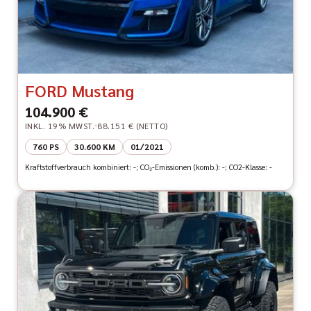
FORD Mustang
104.900 €
INKL. 19% MWST.
88.151 € (NETTO)
760 PS
30.600 KM
01/2021
Kraftstoffverbrauch kombiniert: -; CO₂-Emissionen (komb.): -; CO2-Klasse: -