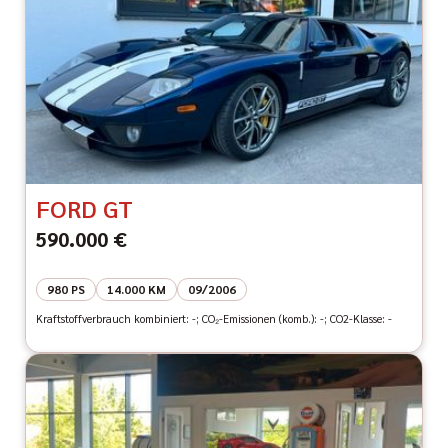
FORD GT
590.000 €
980 PS
14.000 KM
09/2006
Kraftstoffverbrauch kombiniert: -; CO₂-Emissionen (komb.): -; CO2-Klasse: -