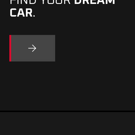
FIND YOUR
DREAM
CAR
.