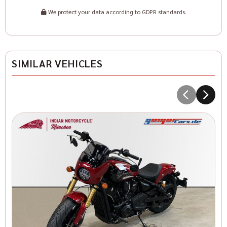
We protect your data according to GDPR standards.
SIMILAR VEHICLES
I
1
I
Co