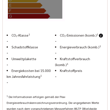
Errors, changes and prior sale reserved
We are looking forward to your contact.
Pascal Halbroth: (089) 427164-19
pascal@geigercars.de
Elisabeth Ostermann: (089) 427 164 -18
elisabeth@geigercars.de
1
1
CO₂-Klasse
CO₂-Emissionen (komb.)
• Indian Motorcycle München
-
-
Zamdorferstr. 6-8
1
Schadstoffklasse
Energieverbrauch (komb.)
81677 Munich
-
-
•
www.indianmuenchen.com
Umweltplakette
Kraftstoffverbrauch
www.geigercars.de
1
-
(komb.)
Energiekosten bei 15.000
Kraftstoffpreis
1
-
km Jahresfahrleistung
-
1
Die Informationen erfolgen gemäß der Pkw-
Energieverbrauchskennzeichnungsverordnung. Die angegebenen Werte
wurden nach dem vorgeschriebenen Messverfahren WLTP (Worldwide