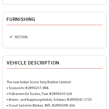
Karosserieform
Chopperandcruiser
FURNISHING
HISTORIE
✓
SECTION
Mileage
1 km
Condition
VEHICLE DESCRIPTION
New
Color
The new Indian Scout Sixty Bobber Limited
Gray
• Soziussitz #2890237-VBA
Color (Manufacturer)
• Fußrasten für Sozius, Paar #2890610-626
Heavy Metal
• Brems- und Kupplungshebel, Schwarz #2890541-1715
• Scout Getönte Blinker, INTL #2890298-266