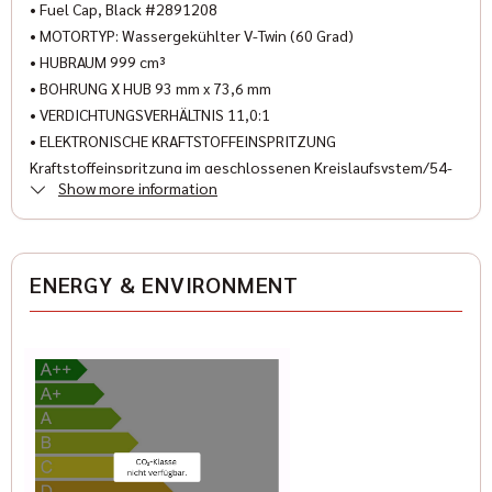
• Fuel Cap, Black #2891208
FURNISHING
• MOTORTYP: Wassergekühlter V-Twin (60 Grad)
• HUBRAUM 999 cm³
• BOHRUNG X HUB 93 mm x 73,6 mm
• VERDICHTUNGSVERHÄLTNIS 11,0:1
• ELEKTRONISCHE KRAFTSTOFFEINSPRITZUNG
Kraftstoffeinspritzung im geschlossenen Kreislaufsystem/54-
Show more information
mm-Bohrung
• LEISTUNGLEISTUNG 85 PS
• SPITZENDREHMOMENT U/MIN 6200 rpm
• SPITZENDREHMOMENT (95/1/EC NM)87 Nm
ENERGY & ENVIRONMENT
• Werksgarantie 2 Jahre
• SERIENAUSSTATTUNG Standard : ABS / Limited : ABS, Fahrmodi,
USB-Ladeanschluss, Tempomat, TraktionskontrolleLights LED-
Scheinwerfer, LED-Rücklicht/-Bremslicht/-Kontrollleuchten
• ELEKTRONISCHE ANZEIGENANZEIGEN 4-Zoll-Analoganzeige
mit Tachometer, Kontrollleuchten und Multifunktionsanzeige
plus assembly and delivery costs 490.-€
Visit us on the Internet at www.geigercars.de