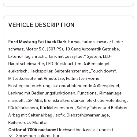
Condition
Needed
✓
Elektrische Fensterheber
Color
VEHICLE DESCRIPTION
✓
ESP
Black
✓
Wegfahrsperre
Ford Mustang Fastback Dark Horse
, Farbe schwarz / Leder
Color (Manufacturer)
schwarz, Motor 5.0l (507 PS), 10 Gang Automatik Getriebe,
✓
Isofix
Shadow Black
Exterior Tagfahrlicht, Tank mit „easy fuel“ System, LED-
✓
Hauptscheinwerfer, LED-Rückleuchten, Außenspiegel
Multifunctional steering wheel
FURNISHING
elektrisch, Heckspoiler, Seitenfenster mit „Touch down“,
✓
LED-Scheinwerfer
Mittelkonsole mit Armstütze, Fußmatten vorne,
Einstiegsbeleuchtung, autom. abblendende Außenspiegel,
✓
Power steering
Number of doors
Lenkrad mit Bedienungsfunktionen, Functional Klimaanlage
2/3
manuell, ESP, ABS, Bremskraftverstärker, elektr. Servolenkung,
✓
Sports seats
Rückfahrkamera, Rückfahrsensoren, Safety Fahrer und Beifahrer
Number of seats
✓
Airbag mit Seitenairbag ,Isofix, Diebstahlswarnanlage,
Traction control
4
Reifendruck-Monitor.
✓
Tire pressure control
Optional 700A package:
Hochwertige Ausstattung mit
Interior color
Show more information
Farbakzenten B&O System mit 12 Lautsprechern,