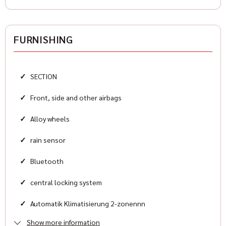
Antriebsart
Heckantrieb
FURNISHING
Zylinder
8
✓
SECTION
Karosserieform
Sports car
✓
Front, side and other airbags
✓
Alloy wheels
HISTORIE
✓
rain sensor
Mileage
✓
Bluetooth
16.500 km
✓
central locking system
First registration
✓
Automatik Klimatisierung 2-zonennn
2024-02
Show more information
✓
Elektrische Außenspiegel