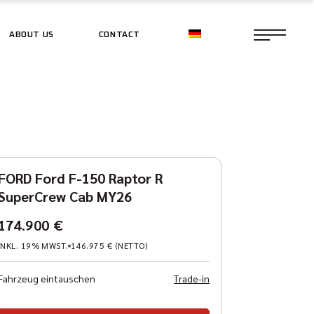
ABOUT US
CONTACT
CE SHOP
CE SHOP
FORD Ford F-150 Raptor R
SuperCrew Cab MY26
174.900 €
INKL. 19% MWST.
146.975 € (NETTO)
Fahrzeug eintauschen
Trade-in