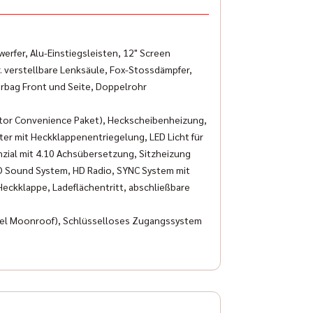
rfer, Alu-Einstiegsleisten, 12" Screen
r. verstellbare Lenksäule, Fox-Stossdämpfer,
irbag Front und Seite, Doppelrohr
ptor Convenience Paket), Heckscheibenheizung,
ter mit Heckklappenentriegelung, LED Licht für
rnzial mit 4.10 Achsübersetzung, Sitzheizung
&O Sound System, HD Radio, SYNC System mit
Heckklappe, Ladeflächentritt, abschließbare
Panel Moonroof), Schlüsselloses Zugangssystem
d Indian Motorräder (inklusive Zubehör). Zu
der vollumfängliche Werkstattservice sowie
alette. Einige unserer Fahrzeugmodelle sowie
formationen hierzu finden Sie unter der Rubrik