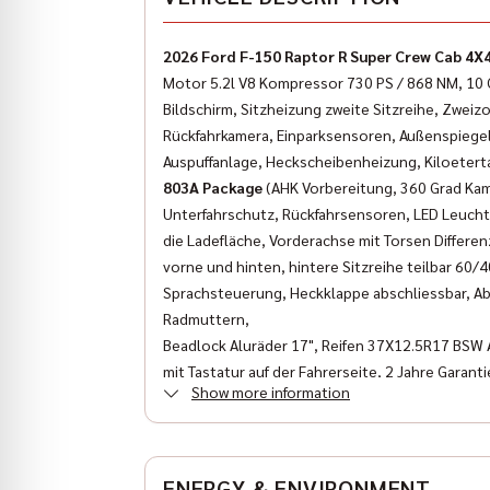
2026 Ford F-150 Raptor R Super Crew Cab 4X
Motor 5.2l V8 Kompressor 730 PS / 868 NM, 10 G
Bildschirm, Sitzheizung zweite Sitzreihe, Zweiz
Rückfahrkamera, Einparksensoren, Außenspiegel 
Auspuffanlage, Heckscheibenheizung, Kiloetert
803A Package
(AHK Vorbereitung, 360 Grad Kam
Unterfahrschutz, Rückfahrsensoren, LED Leuchte
die Ladefläche, Vorderachse mit Torsen Differen
vorne und hinten, hintere Sitzreihe teilbar 60
Sprachsteuerung, Heckklappe abschliessbar, Abs
Radmuttern,
Beadlock Aluräder 17", Reifen 37X12.5R17 BSW A
mit Tastatur auf der Fahrerseite, 2 Jahre Garant
Show more information
Wir sind der Münchner US-Car-Händler mit 47 Ja
unserem Sortiment zählen Chevrolet, Cadillac, 
anspruchsvolle Fahrzeugveredelungen (auf Wun
die komplette Range an Indian Motorrädern steh
ENERGY & ENVIRONMENT