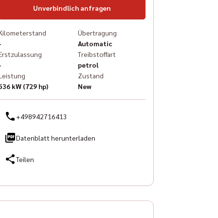
Unverbindlich anfragen
Kilometerstand
Übertragung
-
Automatic
Erstzulassung
Treibstoffart
-
petrol
Leistung
Zustand
536 kW (729 hp)
New
+498942716413
Datenblatt herunterladen
Teilen