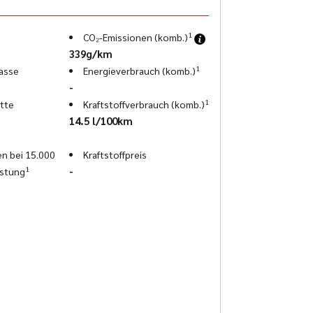
1
CO₂-Emissionen (komb.)
339g/km
1
asse
Energieverbrauch (komb.)
-
1
tte
Kraftstoffverbrauch (komb.)
14.5 l/100km
n bei 15.000
Kraftstoffpreis
1
-
istung