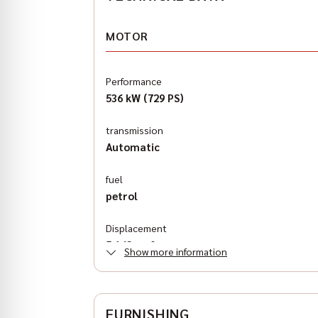
MOTOR
Performance
536 kW (729 PS)
transmission
Automatic
fuel
petrol
Displacement
5,162 cm³
Show more information
Antriebsart
all wheel drive
FURNISHING