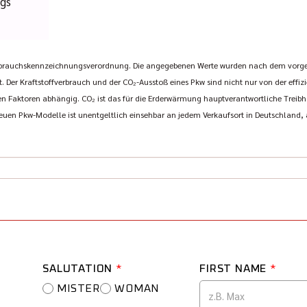
ugs
rbrauchskennzeichnungsverordnung. Die angegebenen Werte wurden nach dem vorg
t. Der Kraftstoffverbrauch und der CO₂-Ausstoß eines Pkw sind nicht nur von der effi
 Faktoren abhängig. CO₂ ist das für die Erderwärmung hauptverantwortliche Treibha
euen Pkw-Modelle ist unentgeltlich einsehbar an jedem Verkaufsort in Deutschland
SALUTATION
*
FIRST NAME
*
MISTER
WOMAN