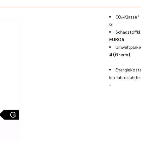
och einfach mal vorbei auf www.geigercars.de.
1
CO₂-Klasse
G
Schadstoffkl
EURO6
Umweltplake
4 (Green)
Energiekoste
km Jahresfahrle
-
-