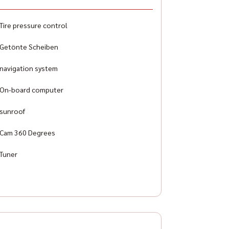
ag
nt, side and other airbags
Tire pressure control
pment line
Getönte Scheiben
 A
navigation system
On-board computer
sunroof
Cam 360 Degrees
Tuner