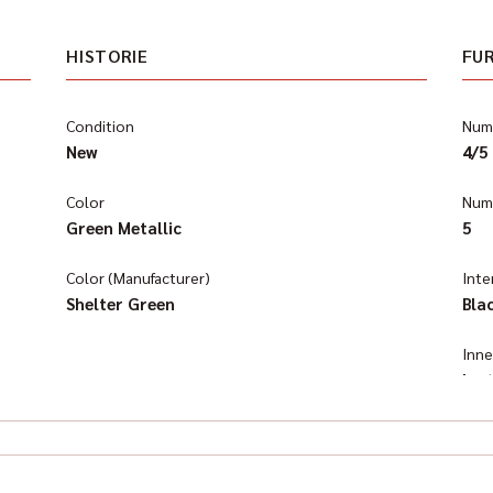
HISTORIE
FU
Condition
Numb
New
4/5
Color
Numb
Green Metallic
5
Color (Manufacturer)
Inte
Shelter Green
Bla
Inn
lea
Klim
Aut