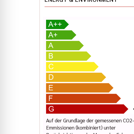
Vermietung auf unsere Homepage. Schauen Sie d
We are looking forward to your contact.
Sven Hoesser: (089) 427164-33
Pascal Halbroth: (089) 427164-19
Karl Geiger: (089) 427164-13
Elisabeth Ostermann: (089) 427 164 -18
www.indianmuenchen.com
www.geigercars.de
Errors, changes and prior sale reserved
Auf der Grundlage der gemessenen CO2
Emmissionen (kombiniert) unter