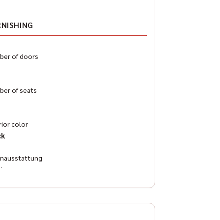
RNISHING
er of doors
er of seats
rior color
ck
enausstattung
ther
atisierung
omatic air conditioning