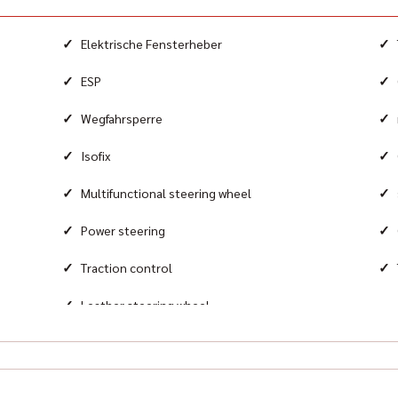
Airb
Fro
✓
✓
Elektrische Fensterheber
Equi
✓
✓
ESP
802
✓
✓
Wegfahrsperre
✓
✓
Isofix
✓
✓
Multifunctional steering wheel
✓
✓
Power steering
✓
✓
Traction control
✓
Leather steering wheel