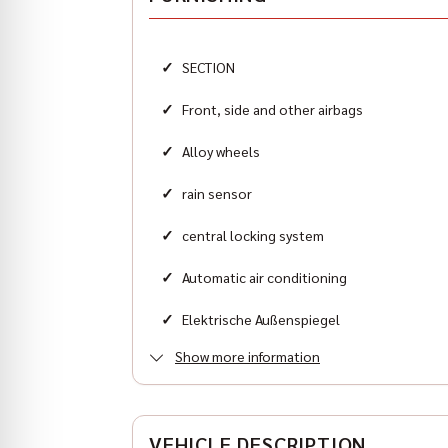
Zylinder
8
✓
SECTION
Karosserieform
Geländewagen
✓
Front, side and other airbags
✓
Alloy wheels
✓
rain sensor
✓
central locking system
✓
Automatic air conditioning
✓
Elektrische Außenspiegel
Show more information
VEHICLE DESCRIPTION